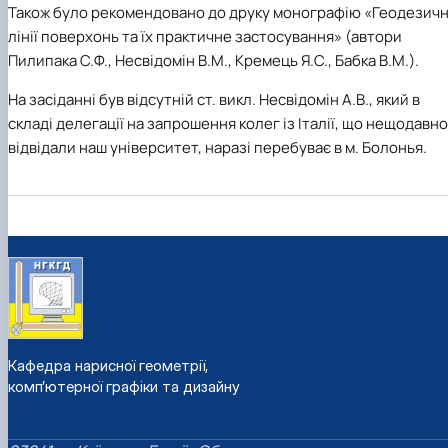
Також було рекомендовано до друку монографію «Геодезичн
лінії поверхонь та їх практичне застосування» (автори
Пилипака С.Ф., Несвідомін В.М., Кремець Я.С., Бабка В.М.).
На засіданні був відсутній ст. викл. Несвідомін А.В., який в
складі делегації на запрошення колег із Італії, що нещодавно
відвідали наш університет, наразі перебуває в м. Болонья.
Кафедра нарисної геометрії,
комп’ютерної графіки та дизайну