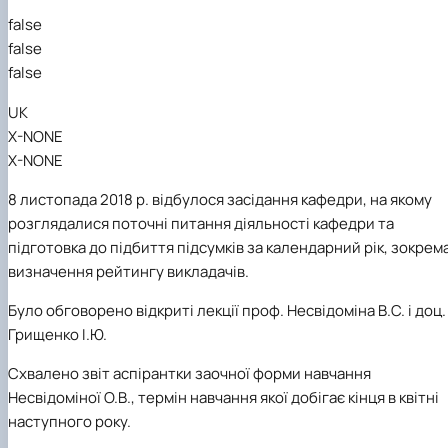
false
false
false
UK
X-NONE
X-NONE
8 листопада 2018 р. відбулося засідання кафедри, на якому
розглядалися поточні питання діяльності кафедри та
підготовка до підбиття підсумків за календарний рік, зокрема
визначення рейтингу викладачів.
Було обговорено відкриті лекції проф. Несвідоміна В.С. і доц.
Грищенко І.Ю.
Схвалено звіт
аспірантки заочної форми навчання
Несвідоміної О.В., термін навчання якої добігає кінця в квітні
наступного року.