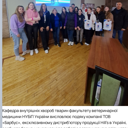
Кафедра внутрішніх хвороб тварин факультету ветеринарної
медицини НУБіП України висловлює подяку компанії ТОВ
«Барбус», ексклюзивному дистриб'ютору продукції Hill's в Україні,