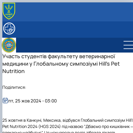
ПРО КАФЕДРУ
Історія кафедри
НАВЧАЛЬНА РОБОТА
РОБОЧІ ПРОГРАМИ ДИСЦИПЛІН
СПІВРОБІТНИКИ
Науково-педагогічні працівники
НАУКОВА ДІЯЛЬНІСТЬ
Допоміжний персонал
Студентський науковий гурток з "Клінічної
Участь студентів факультету ветеринарної
діагностики хвороб тварин"
медицини у Глобальному симпозіумі Hill’s Pet
Студентський науковий гурток "Внутрішніх
Керівник гуртка
Nutrition
хвороб тварин"
План роботи гуртка
Звіт гуртка
Керівник гуртка
Фотогалерея
План роботи гуртка
Поділитися:
Список гуртківців
Звіт гуртка
Фотогалерея
пт, 25 жов 2024 - 03:00
Список гуртківців
25 жовтня в Канкуні, Мексика, відбувся Глобальний симпозіум Hill’
Pet Nutrition 2024 (HGS 2024) під назвою "Дбаємо про кишківник ‒
плекаємо майбутнє". Ця міжнародна подія зібрала лікарів