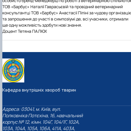
особисто бренд-менеджерці по роботі з ветеринарною спільното
ТОВ «Барбус» Наталії Гаврасьєвій та провідний ветеринарний
консультантці ТОВ «Барбус» Анастасії Піпіні за чудову організаці
та запрошення до участі в симпозіумі де, всі учасники, отримали
ще одну можливість здобути нові знання.
Доцент Тетяна ПАЛЮХ
Кафедра внутрішніх хвороб тварин
Адреса: 03041, м. Київ, вул.
Полковніка Потєхіна, 16, навчальний
корпус № 12, кімн. 104Г, 104/1Г, 102А,
103А, 104А, 105А, 106А, 411А, 403А,