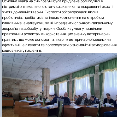
Основна увага на симпозіумі була приділена ролі годівлі в
підтримці оптимального стану кишківника та покращенні якості
життя домашніх тварин. Експерти обговорювали вплив
пробіотиків, пребіотиків та інших компонентів на мікробіом
кишківника, аналізуючи, як ці інгредієнти сприяють загальному
здоров'ю та добробуту тварин. Особливу увагу приділили
практичним аспектам використання цих знань у ветеринарній
практиці, що може допомогти лікарям ветеринарної медицини
ефективніше лікувати та попереджати різноманітні захворювання
кишківника у пацієнтів.