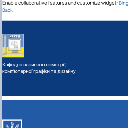
Enable collaborative features and customize widget:
Bing
Back
Кафедра нарисної геометрії,
комп’ютерної графіки та дизайну