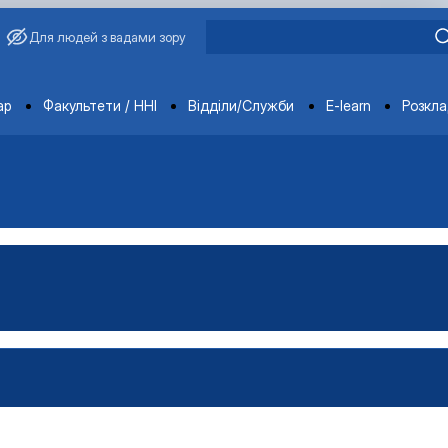
Для людей з вадами зору
ments
ар
Факультети / ННІ
Відділи/Служби
E-learn
Розкл