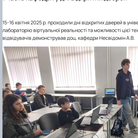
CAD-технології для конструкторів
Дизайн в агропромисловому комплексі
15-16 квітня 2025 р. проходили дні відкритих дверей в уні
лабораторію віртуальної реальності та можливості цієї те
відвідувачів демонстрував доц. кафедри Несвідомін А.В.