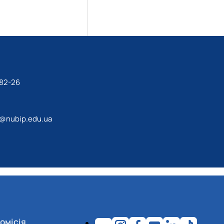
-82-26
a@nubip.edu.ua
омісія