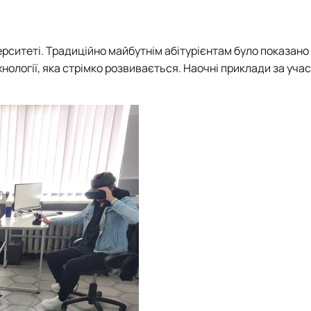
верситеті. Традиційно майбутнім абітурієнтам було показано
хнології, яка стрімко розвивається. Наочні приклади за уча