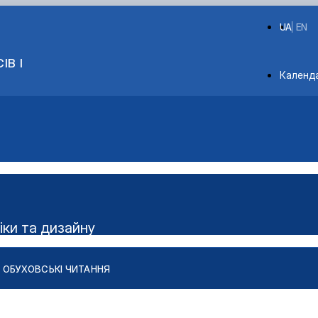
UA
EN
ІВ І
Depart
Календ
іки та дизайну
ОБУХОВСЬКІ ЧИТАННЯ