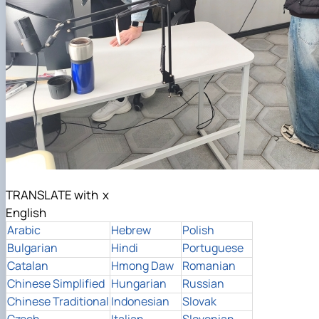
TRANSLATE with
x
English
Arabic
Hebrew
Polish
Bulgarian
Hindi
Portuguese
Catalan
Hmong Daw
Romanian
Chinese Simplified
Hungarian
Russian
Chinese Traditional
Indonesian
Slovak
Czech
Italian
Slovenian