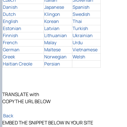
Danish
Japanese
Spanish
Dutch
Klingon
Swedish
English
Korean
Thai
Estonian
Latvian
Turkish
Finnish
Lithuanian
Ukrainian
French
Malay
Urdu
German
Maltese
Vietnamese
Greek
Norwegian
Welsh
Haitian Creole
Persian
TRANSLATE with
COPY THE URL BELOW
Back
EMBED THE SNIPPET BELOW IN YOUR SITE