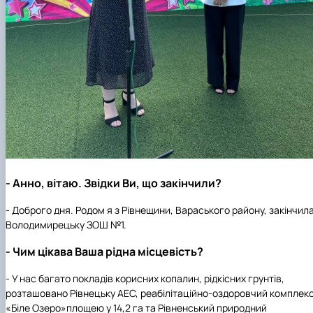
- Анно, вітаю. Звідки Ви, що закінчили?
- Доброго дня. Родом я з Рівнещини, Вараського району, закінчил
Володимирецьку ЗОШ №1.
- Чим цікава Ваша рідна місцевість?
- У нас багато покладів корисних копалин, рідкісних грунтів,
розташовано Рівнецьку АЕС, реабілітаційно-оздоровчий комплек
«Біле Озеро»площею у 14,2 га та Рівненський природний