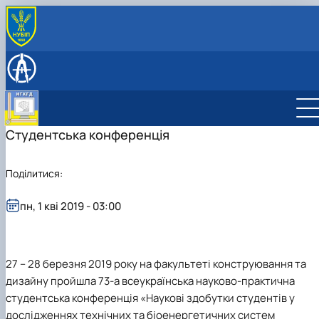
ПРО КАФЕДРУ
Історія кафедри
НАВЧАЛЬНА РОБОТА
Співробітники кафедри
Робочі програми
НАУКОВІ ГУРТКИ
Зв'язки з підприємствами
Віртуальна, доповнена та змішана реальність
ОБУХОВСЬКІ ЧИТАННЯ
Комп'ютерна графіка та твердотільне
Студентська конференція
моделювання
CAD-технології для конструкторів
Поділитися:
Дизайн в агропромисловому комплексі
пн, 1 кві 2019 - 03:00
27 – 28 березня 2019 року
на факультеті конструювання та
дизайну пройшла
73-а
всеукраїнська науково-практична
студентська конференція «Наукові здобутки студентів у
дослідженнях технічних та біоенергетичних систем