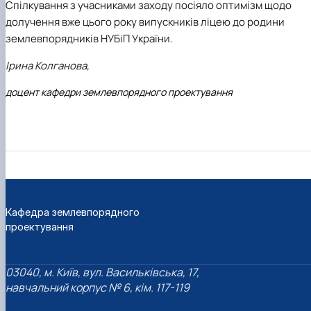
Спілкування з учасниками заходу посіяло оптимізм щодо
долучення вже цього року випускників ліцею до родини
землевпорядників НУБіП України.
Ірина Колганова,
доцент кафедри землевпорядного проектування
Кафедра землевпорядного
проектування
03040, м. Київ, вул. Васильківська, 17,
навчальний корпус № 6, кім. 117-119