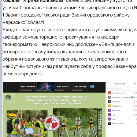
Кошель
та І
рина Колганова
провели дистанційну зустріч з
учнями 11-х класів – випускниками Звенигородського ліцею 
1 Звенигородської міської ради Звенигородського району
Черкаської області.
У ході онлайн-зустрічі з потенційними вступниками викладач
кафедри землевпорядного проєктування та кафедри
геоінформатики і аерокосмічних досліджень Землі донесли
до широкого загалу школярів важливість усвідомленого
обрання подальшого життєвого шляху та запропонували
майбутнім вступникам реалізувати себе у професії інженера
землевпорядника.