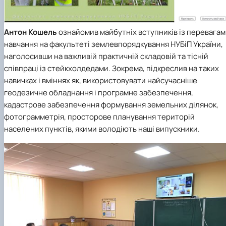
Антон Кошель
ознайомив майбутніх вступників із перевага
навчання на факультеті землевпорядкування НУБіП України,
наголосивши на важливій практичній складовій та тісній
співпраці із стейкхолдедами. Зокрема, підкреслив на таких
навичках і вміннях як, використовувати найсучасніше
геодезичне обладнання і програмне забезпечення,
кадастрове забезпечення формування земельних ділянок,
фотограмметрія, просторове планування територій
населених пунктів, якими володіють наші випускники.