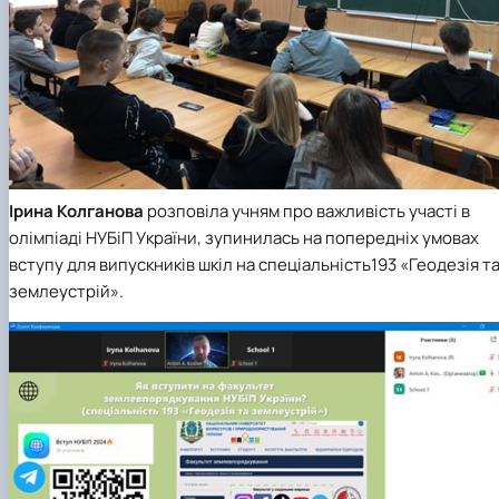
І
рина Колганова
розповіла учням про важливість участі в
олімпіаді НУБіП України, зупинилась на попередніх умовах
вступу для випускників шкіл на спеціальність193 «Геодезія т
землеустрій».