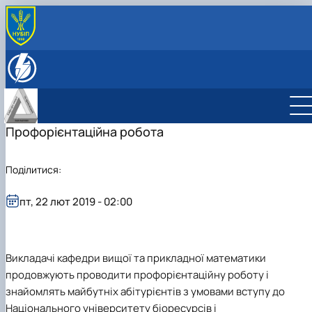
ПРО КАФЕДРУ
Історія кафедри
ОСВІТНЯ ДІЯЛЬНІСТЬ
Співробітники кафедри
Навчально-методичне забезпечення дисциплін:
НАУКОВА ДІЯЛЬНІСТЬ
робочі програми, ЕНК
Студентські наукові гуртки
Сертифікатні програми
НАУКОВИЙ ГУРТОК «МАТЕМАТИКА У СВІТІ 
Профорієнтаційна робота
СПЕЦІАЛЬНІ РОЗДІЛИ ВИЩОЇ
ТЕХНОЛОГІЙ»
МАТЕМАТИКИ
НАУКОВИЙ ГУРТОК «НЕСТАНДАРТНІ
Поділитися:
МАТЕМАТИЧНА СТАТИСТИКА: ІНСТРУМЕН
МАТЕМАТИЧНІ ЗАДАЧІ»
ТА МЕТОДИ
НАУКОВИЙ ГУРТОК «СУЧАСНІ МАТЕМАТИЧ
пт, 22 лют 2019 - 02:00
ТЕОРІЇ»
НАУКОВИЙ ГУРТОК «ВИЩА МАТЕМАТИКА»
НАУКОВИЙ ГУРТОК "МАТЕМАТИЧНІ МЕТО
В ЕНЕРГЕТИЦІ"
Викладачі кафедри вищої та прикладної математики
продовжують проводити профорієнтаційну роботу і
знайомлять майбутніх абітурієнтів з умовами вступу до
Національного університету біоресурсів і