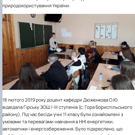
природокористування України.
18 лютого 2019 року доцент кафедри Дюженкова О.Ю.
відвідала Гірську ЗОШ І-ІІІ ступенів (с. Гора Бориспільського
району). Під час бесіди учні 11 класу були ознайомлені з
умовами та перевагами навчання в ННІ енергетики,
автоматики і енергозбереження. Було підкреслено, що