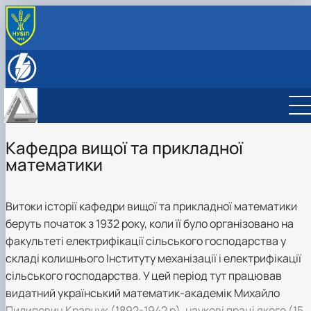
ПРО КАФЕДРУ
Історія кафедри
ОСВІТНЯ ДІЯЛЬНІСТЬ
Співробітники кафедри
Навчально-методичне забезпечення дисциплін:
НАУКОВА ДІЯЛЬНІСТЬ
робочі програми, ЕНК
Студентські наукові гуртки
Сертифікатні програми
НАУКОВИЙ ГУРТОК «МАТЕМАТИКА У СВІТІ 
СПЕЦІАЛЬНІ РОЗДІЛИ ВИЩОЇ
ТЕХНОЛОГІЙ»
Кафедра вищої та прикладної
МАТЕМАТИКИ
НАУКОВИЙ ГУРТОК «НЕСТАНДАРТНІ
математики
МАТЕМАТИЧНА СТАТИСТИКА: ІНСТРУМЕН
МАТЕМАТИЧНІ ЗАДАЧІ»
ТА МЕТОДИ
НАУКОВИЙ ГУРТОК «СУЧАСНІ МАТЕМАТИЧ
ТЕОРІЇ»
Витоки історії кафедри вищої та прикладної математики
НАУКОВИЙ ГУРТОК «ВИЩА МАТЕМАТИКА»
беруть початок з 1932 року, коли її було організовано на
НАУКОВИЙ ГУРТОК "МАТЕМАТИЧНІ МЕТО
факультеті електрифікації сільського господарства у
В ЕНЕРГЕТИЦІ"
складі колишнього Інституту механізації і електрифікації
сільського господарства. У цей період тут працював
видатний український математик-академік Михайло
Пилипович Кравчук (1892-1942 р), наукові праці якого (15