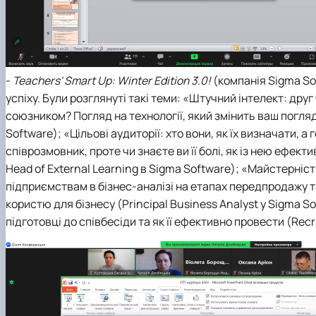
-
Teachers' Smart Up: Winter Edition 3.0!
(компанія Sigma Sof
успіху. Були розглянуті такі теми: «Штучний інтелект: дру
союзником? Погляд на технології, який змінить ваш погляд
Software); «Цільові аудиторії: хто вони, як їх визначати,
співрозмовник, проте чи знаєте ви її болі, як із нею ефек
Head of External Learning в Sigma Software); «Майстерніс
підприємствам в бізнес-аналізі на етапах передпродажу т
користю для бізнесу (Principal Business Analyst у Sigma S
підготовці до співбесіди та як її ефективно провести (Recr