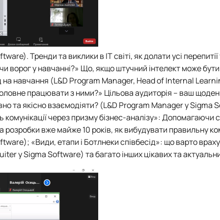
tware). Тренди та виклики в ІТ світі, як долати усі перепитії
г чи ворог у навчанні?» Що, якщо штучний інтелект може бут
 на навчання (L&D Program Manager, Head of Internal Learni
 а головне працювати з ними?» Цільова аудиторія – ваш щоде
тивно та якісно взаємодіяти? (L&D Program Manager у Sigma S
ть комунікації через призму бізнес-аналізу»: Допомагаючи 
а розробки вже майже 10 років, як вибудувати правильну ко
oftware); «Види, етапи і Ботлнеки співбесід»: що варто врах
uiter у Sigma Software) та багато інших цікавих та актуальн