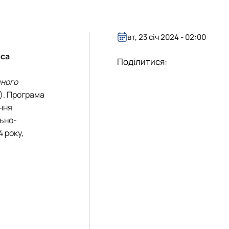
утки і проведена робота
2025-2026н.р
вт, 23 січ 2024 - 02:00
оса
Поділитися:
чного
а). Програма
ння
льно-
4 року,