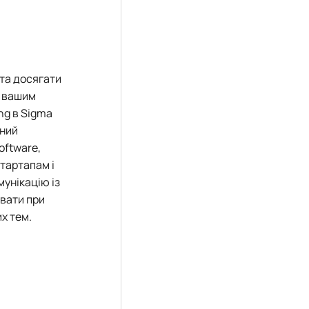
 та досягати
и вашим
ng в Sigma
нний
oftware,
стартапам і
мунікацію із
увати при
их тем.