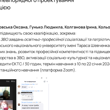
ення)
Наукові здоб
ицією
План-графік
Звiт_гуртка_
овська Оксана, Гунько Людмила, Колганова Ірина, Коль
 підвищують свою кваліфікацію, зокрема:
ЗВО завдань освітньо-професійної соціалізації та патріоти
ївського національного університету імені Тараса Шевченк
их знань, розвиток професійної компетентності та підвище
торства в ЗВО, активізації соціально-культурної та націона
едити ЄКТС / 30 годин, термін навчання з 10 по 22 січня 202
станційного навчання (платформа Zoom).