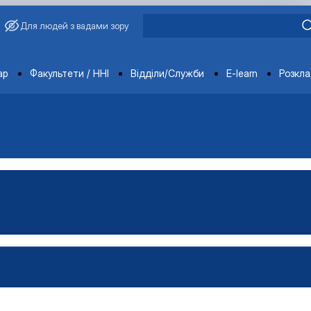
Для людей з вадами зору
ments
ар
Факультети / ННІ
Відділи/Служби
E-learn
Розкл
редовище
ормація
ачів, членів наукового гуртка