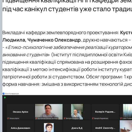
Культурно-виховна робота
Навчальні лабораторії (матеріально-технічне забезпеч
Графік проведення консультацій НПП
під час канікул студентів уже стало трад
Практичне навчання
Орієнтовна тематика кваліфікаційних робіт
Викладачі кафедри землевпорядного проектування:
Куст
Людмила, Чумаченко Олександр
, дружно навчаються –
- «
Етико-психологічне забезпечення реалізації куратором 
виховання студентів
» (Інститут післядипломної освіти Ки
підвищення кваліфікації спрямована на розширення фахов
кваліфікації з метою інтенсифікації роботи інституту кура
патріотичної роботи зі студентством. Обсяг програми: 1 кр
форма навчання: змішана з використанням технологій ди