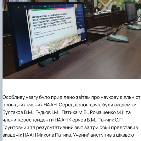
Особливу увагу було приділено звітам про наукову діяльніст
провідних вчених НААН. Серед доповідачів були академіки
Булгаков В.М., Гудков І.М., Патика М.В., Ромащенко М.І. та
члени-кореспонденти НААН Кюрчев В.М., Танчик С.П.
Ґрунтовний та результативний звіт за три роки представив
академік НААН Микола Патика. Учений виступив з цікавою