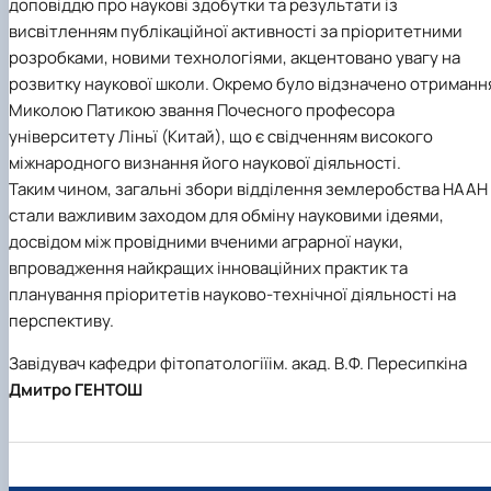
доповіддю про наукові здобутки та результати із
висвітленням публікаційної активності за пріоритетними
розробками, новими технологіями, акцентовано увагу на
розвитку наукової школи. Окремо було відзначено отриманн
Миколою Патикою звання Почесного професора
університету Ліньї (Китай), що є свідченням високого
міжнародного визнання його наукової діяльності.
Таким чином, загальні збори відділення землеробства НААН
стали важливим заходом для обміну науковими ідеями,
досвідом між провідними вченими аграрної науки,
впровадження найкращих інноваційних практик та
планування пріоритетів науково-технічної діяльності на
перспективу.
Завідувач кафедри фітопатологіїім. акад. В.Ф. Пересипкіна
Дмитро ГЕНТОШ