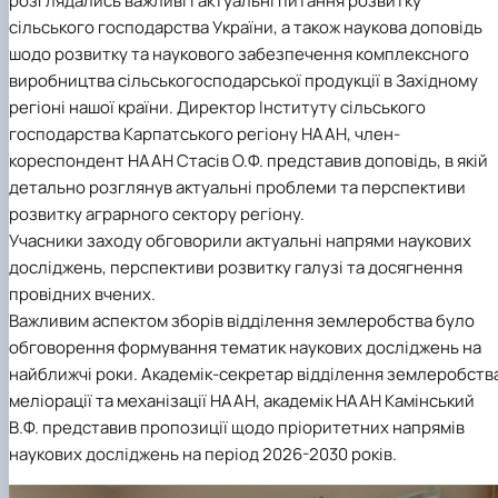
розглядались важливі і актуальні питання розвитку
сільського господарства України, а також наукова доповідь
шодо розвитку та наукового забезпечення комплексного
виробництва сільськогосподарської продукції в Західному
регіоні нашої країни. Директор Інституту сільського
господарства Карпатського регіону НААН, член-
кореспондент НААН Стасів О.Ф. представив доповідь, в якій
детально розглянув актуальні проблеми та перспективи
розвитку аграрного сектору регіону.
Учасники заходу обговорили актуальні напрями наукових
досліджень, перспективи розвитку галузі та досягнення
провідних вчених.
Важливим аспектом зборів відділення землеробства було
обговорення формування тематик наукових досліджень на
найближчі роки. Академік-секретар відділення землеробств
меліорації та механізації НААН, академік НААН Камінський
В.Ф. представив пропозиції щодо пріоритетних напрямів
наукових досліджень на період 2026-2030 років.