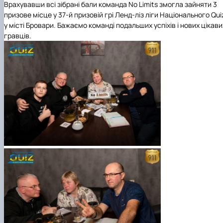
Врахувавши всі зібрані бали команда No Limits змогла зайняти 3
призове місце у 37-й призовій грі Ленд-ліз ліги Національного Qui
у місті Бровари. Бажаємо команді подальших успіхів і нових цікави
гравців.