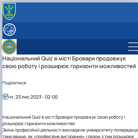
ПРО КАФЕДРУ
Історія кафедри
НАВЧАЛЬНА РОБОТА
РОБОЧІ ПРОГРАМИ ДИСЦИПЛІН
СПІВРОБІТНИКИ
Науково-педагогічні працівники
НАУКОВА ДІЯЛЬНІСТЬ
Допоміжний персонал
Студентський науковий гурток з "Клінічної
Національний Quiz в місті Бровари продовжує
діагностики хвороб тварин"
свою роботу і розширює горизонти можливостей
Студентський науковий гурток "Внутрішніх
Керівник гуртка
хвороб тварин"
План роботи гуртка
Поділитися:
Звіт гуртка
Керівник гуртка
Фотогалерея
План роботи гуртка
Список гуртківців
Звіт гуртка
чт, 23 лис 2023 - 02:00
Фотогалерея
Список гуртківців
Національний Quiz в місті Бровари продовжує свою роботу і
розширює горизонти можливостей
Зміна професійної діяльності викладачів університету попереджу
таке явище, як «професійне вигорання» і разом з тим розширює