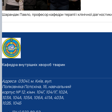
Шарандак Павло, професор кафедри терапії і клінічної діагностик
Кафедра внутрішніх хвороб тварин
Адреса: 03041, м. Київ, вул.
Полковніка Потєхіна, 16, навчальний
корпус № 12, кімн. 104Г, 104/1Г, 102А,
103А, 104А, 105А, 106А, 411А, 403А,
102Б, 104Б