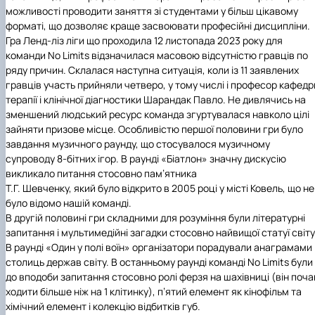
можливості проводити заняття зі студентами у більш цікавому
форматі, що дозволяє краще засвоювати професійні дисципліни.
Гра Ленд-ліз ліги що проходила 12 листопада 2023 року для
команди No Limits відзначилася масовою відсутністю гравців по
ряду причин. Склалася наступна ситуація, коли із 11 заявлених
гравців участь прийняли четверо, у тому числі і професор кафедр
терапії і клінічної діагностики Шарандак Павло. Не дивлячись на
зменшений людський ресурс команда згуртувалася навколо цілі
зайняти призове місце. Особливістю першої половини гри було
завдання музичного раунду, що стосувалося музичному
супроводу 8-бітних ігор. В раунді «Біатлон» значну дискусію
викликало питання стосовно пам’ятника
Т.Г. Шевченку, який було відкрито в 2005 році у місті Ковель, що не
було відомо нашій команді.
В другій половині гри складними для розуміння були літературні
запитання і мультимедійні загадки стосовно найвищої статуї світу
В раунді «Один у полі воїн» організатори порадували анаграмами
столиць держав світу. В останньому раунді команді No Limits були
до вподоби запитання стосовно ролі ферзя на шахівниці (він поча
ходити більше ніж на 1 клітинку), п’ятий елемент як кінофільм та
хімічний елемент і колекцію відбитків губ.