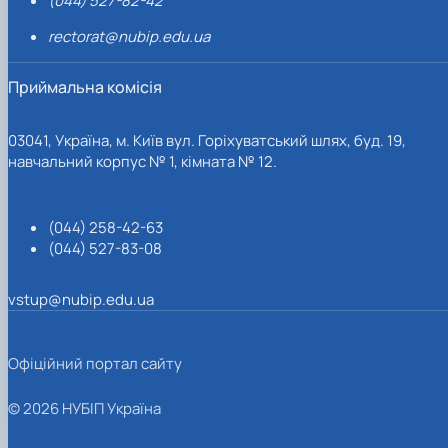
(044) 527-82-42
rectorat@nubip.edu.ua
Приймальна комісія
03041, Україна, м. Київ вул. Горіхуватський шлях, буд. 19,
навчальний корпус № 1, кімната № 12.
(044) 258-42-63
(044) 527-83-08
vstup@nubip.edu.ua
Офіційний портал сайту
© 2026 НУБІП Україна