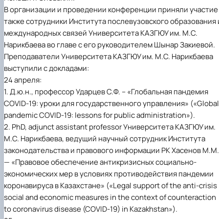
В организации и проведении конференции приняли участие
также сотрудники Института послевузовского образования 
международных связей Университета КАЗГЮУ им. М.С.
Нарикбаева во главе с его руководителем Шынар Закиевой.
Преподаватели Университета КАЗГЮУ им. М.С. Нарикбаева
выступили с докладами:
24 апреля:
1. Д.ю.н., профессор Ударцев С.Ф. – «Глобальная пандемия
COVID-19: уроки для государственного управления» («Global
pandemic COVID-19: lessons for public administration»).
2. PhD, adjunct assistant professor Университета КАЗГЮУ им.
М.С. Нарикбаева, ведущий научный сотрудник Института
законодательства и правового информации РК Хасенов М.М.
— «Правовое обеспечение антикризисных социально-
экономических мер в условиях противодействия пандемии
коронавируса в Казахстане» («Legal support of the anti-crisis
social and economic measures in the context of counteraction
to coronavirus disease (COVID-19) in Kazakhstan»).