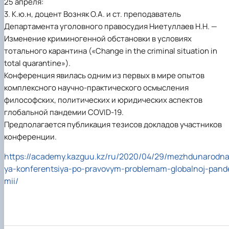
25 апреля:
3. К.ю.н, доцент Возняк О.А. и ст. преподаватель
Департамента уголовного правосудия Ниетуллаев Н.Н. —
Изменение криминогенной обстановки в условиях
тотального карантина («Change in the criminal situation in
total quarantine»).
Конференция явилась одним из первых в мире опытов
комплексного научно-практического осмысления
философских, политических и юридических аспектов
глобальной пандемии COVID-19.
Предполагается публикация тезисов докладов участников
конференции.
https://academy.kazguu.kz/ru/2020/04/29/mezhdunarodn
ya-konferentsiya-po-pravovym-problemam-globalnoj-pand
mii/