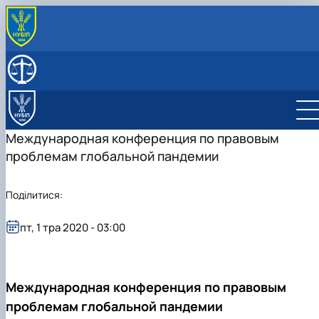
ПРО КАФЕДРУ
Історія кафедри
СКЛАД КАФЕДРИ
Наукова робота
НАВЧАЛЬНА КРИМІНАЛІСТИЧНА ЛАБОРАТОРІЯ
Навчально-методичне забезпечення
НАВЧАЛЬНИЙ КАБІНЕТ «ЗАЛА СУДОВИХ ЗАСІДАНЬ»
Навчальний процес
Международная конференция по правовым
Навчальна практика
проблемам глобальной пандемии
Інші види робіт
Поділитися:
пт, 1 тра 2020 - 03:00
Международная конференция по правовым
проблемам глобальной пандемии