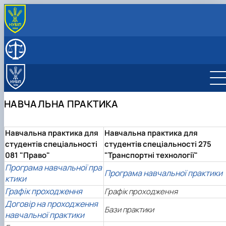
ПРО КАФЕДРУ
Історія кафедри
СКЛАД КАФЕДРИ
Наукова робота
НАВЧАЛЬНА КРИМІНАЛІСТИЧНА ЛАБОРАТОРІЯ
Навчально-методичне забезпечення
НАВЧАЛЬНИЙ КАБІНЕТ «ЗАЛА СУДОВИХ ЗАСІДАНЬ»
Навчальний процес
НАВЧАЛЬНА ПРАКТИКА
Навчальна практика
Інші види робіт
Навчальна практика для
Навчальна практика для
студентів спеціальності
студентів спеціальності 275
081 "Право"
"Транспортні технології"
Програма навчальної пра
Програма навчальної практики
ктики
Графік проходження
Графік проходження
Договір на проходження
Бази практики
навчальної практики