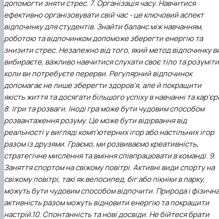
допомогти зняти стрес.
7. Організація часу. Навчитися
ефективно організовувати свій час - це ключовий аспект
відпочинку для студентів. Знайти баланс між навчанням,
роботою та відпочинком допоможе зберегти енергію та
знизити стрес.
Незалежно від того, який метод відпочинку в
вибираєте, важливо навчитися слухати своє тіло та розуміти
коли ви потребуєте перерви. Регулярний відпочинок
допомагає не лише зберегти здоров'я, але й покращити
якість життя та досягати більшого успіху в навчанні та кар'єрі
8. Ігри та розваги. Іноді гра може бути чудовим способом
розвантаження розуму. Це може бути відірвання від
реальності у вигляді комп'ютерних ігор або настільних ігор
разом із друзями. Граємо, ми розвиваємо креативність,
стратегічне мислення та вміння співпрацювати в команді.
9.
Заняття спортом на свіжому повітрі. Активні види спорту на
свіжому повітрі, такі як велосипед, біг або пікніки в парку,
можуть бути чудовим способом відпочити. Природа і фізичн
активність разом можуть відновити енергію та покращити
настрій.
1
0. Спонтанність та нові досвіди. Не бійтеся брати