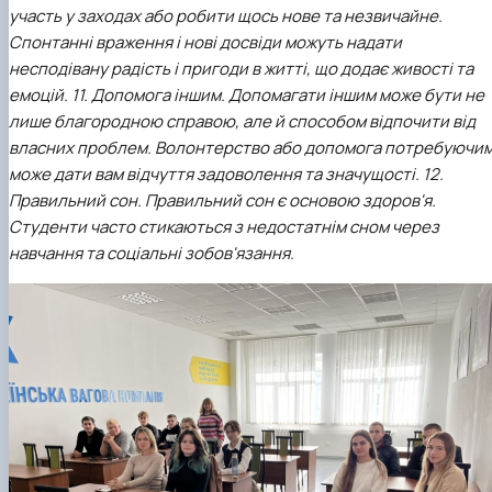
участь у заходах або робити щось нове та незвичайне.
Спонтанні враження і нові досвіди можуть надати
несподівану радість і пригоди в житті, що додає живості та
емоцій.
11. Допомога іншим. Допомагати іншим може бути не
лише благородною справою, але й способом відпочити від
власних проблем. Волонтерство або допомога потребуючи
може дати вам відчуття задоволення та значущості.
12.
Правильний сон. Правильний сон є основою здоров'я.
Студенти часто стикаються з недостатнім сном через
навчання та соціальні зобов'язання.