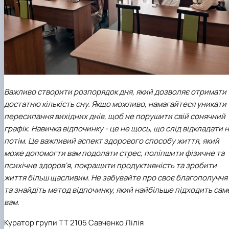
Важливо створити розпорядок дня, який дозволяє отримати
достатню кількість сну. Якщо можливо, намагайтеся уникати
пересипання вихідних днів, щоб не порушити свій сонячний
графік.
Навичка відпочинку - це не щось, що слід відкладати 
потім. Це важливий аспект здорового способу життя, який
може допомогти вам подолати стрес, поліпшити фізичне та
психічне здоров'я, покращити продуктивність та зробити
життя більш щасливим.
Не забувайте про своє благополуччя
та знайдіть метод відпочинку, який найбільше підходить сам
вам.
Куратор групи ТТ 2105 Савченко Лілія