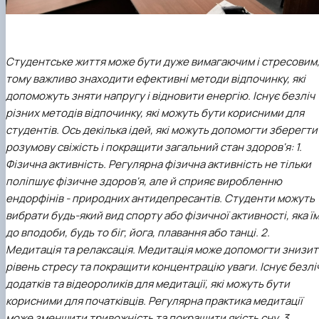
Студентське життя може бути дуже вимагаючим і стресовим
тому важливо знаходити ефективні методи відпочинку, які
допоможуть зняти напругу і відновити енергію. Існує безліч
різних методів відпочинку, які можуть бути корисними для
студентів.
Ось декілька ідей, які можуть допомогти зберегти
розумову свіжість і покращити загальний стан здоров'я:
1.
Фізична активність. Регулярна фізична активність не тільки
поліпшує фізичне здоров'я, але й сприяє виробленню
ендорфінів - природних антидепресантів. Студенти можуть
вибрати будь-який вид спорту або фізичної активності, яка ї
до вподоби, будь то біг, йога, плавання або танці.
2.
Медитація та релаксація. Медитація може допомогти знизи
рівень стресу та покращити концентрацію уваги. Існує безлі
додатків та відеороликів для медитації, які можуть бути
корисними для початківців. Регулярна практика медитації
може зменшити тривожність та покращити якість сну.
3.