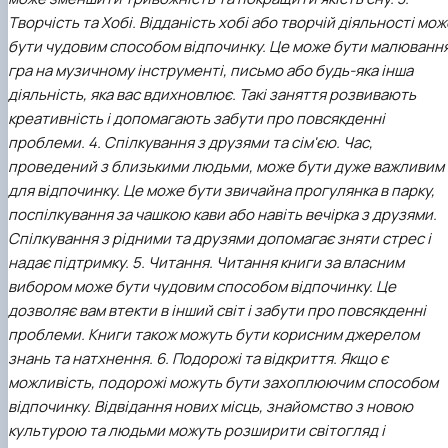
Творчість та Хобі. Відданість хобі або творчій діяльності мож
бути чудовим способом відпочинку. Це може бути малювання
гра на музичному інструменті, письмо або будь-яка інша
діяльність, яка вас вдихновлює. Такі заняття розвивають
креативність і допомагають забути про повсякденні
проблеми.
4. Спілкування з друзями та сім'єю. Час,
проведений з близькими людьми, може бути дуже важливим
для відпочинку. Це може бути звичайна прогулянка в парку,
поспілкування за чашкою кави або навіть вечірка з друзями.
Спілкування з рідними та друзями допомагає зняти стрес і
надає підтримку.
5. Читання. Читання книги за власним
вибором може бути чудовим способом відпочинку. Це
дозволяє вам втекти в інший світ і забути про повсякденні
проблеми. Книги також можуть бути корисним джерелом
знань та натхнення.
6. Подорожі та відкриття. Якщо є
можливість, подорожі можуть бути захоплюючим способом
відпочинку. Відвідання нових місць, знайомство з новою
культурою та людьми можуть розширити світогляд і