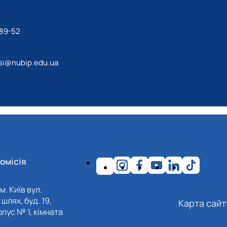
-89-52
si@nubip.edu.ua
омісія
м. Київ вул.
шлях, буд. 19,
Карта сайт
пус № 1, кімната