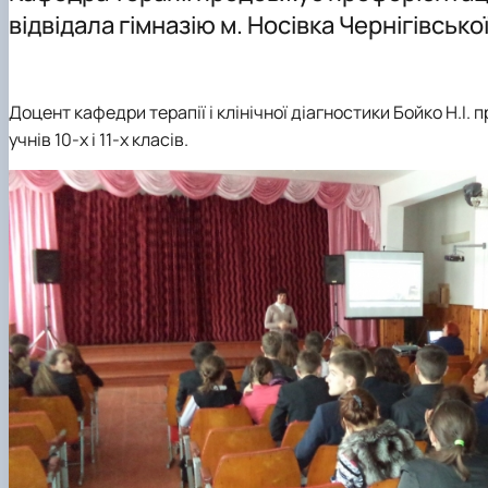
відвідала гімназію м. Носівка Чернігівсько
Доцент кафедри терапії і клінічної діагностики Бойко Н.І.
учнів 10-х і 11-х класів.