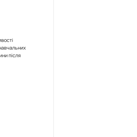
ивості
 навчальних
ини після