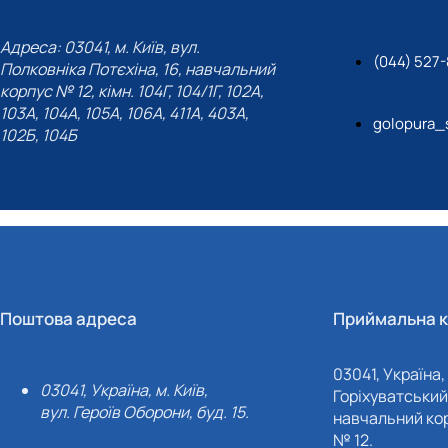
Адреса: 03041, м. Київ, вул.
(044) 527
Полковніка Потєхіна, 16, навчальний
корпус № 12, кімн. 104Г, 104/1Г, 102А,
103А, 104А, 105А, 106А, 411А, 403А,
golopura_
102Б, 104Б
Поштова адреса
Приймальна к
03041, Україна, 
03041, Україна, м. Київ,
Горіхуватський 
вул. Героїв Оборони, буд. 15.
навчальний кор
№ 12.