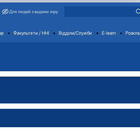
Для людей з вадами зору
ments
ар
Факультети / ННІ
Відділи/Служби
E-learn
Розкл