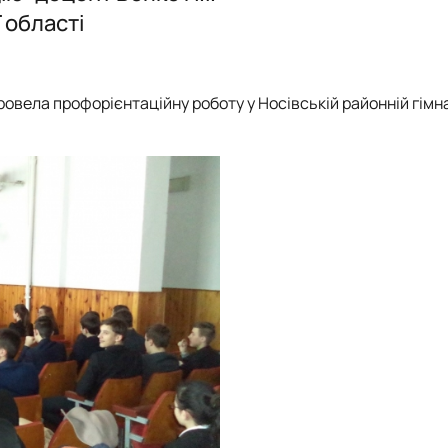
Звіт гуртка
Звіт гуртка
ї області
Фотогалерея
Фотогалерея
Список гуртківців
Список гуртківців
 провела профорієнтаційну роботу у Носівській районній гімн