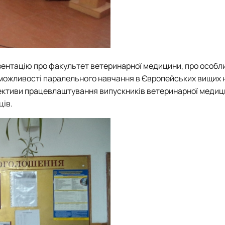
езентацію про факультет ветеринарної медицини, про особл
о можливості паралельного навчання в Європейських вищих
спективи працевлаштування випускників ветеринарної медиц
ців.