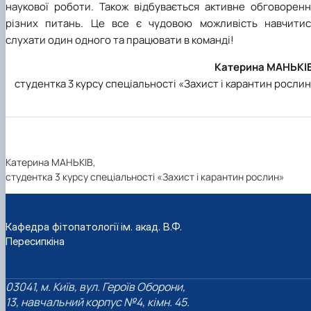
наукової роботи. Також відбувається активне обговоренн
різних питань. Це все є чудовою можливість навчитис
слухати один одного та працювати в команді!
Катерина МАНЬКІВ
студентка 3 курсу спеціальності «Захист і карантин росли
Катерина МАНЬКІВ,
студентка 3 курсу спеціальності «Захист і карантин рослин»
Кафедра фітопатології ім. акад. В.Ф.
Пересипкіна
03041, м. Київ, вул. Героїв Оборони,
13, навчальний корпус №4, кімн. 45.