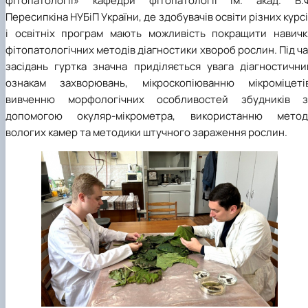
фітопатології» кафедри фітопатології ім. акад. В.Ф
Пересипкіна НУБіП України, де здобувачів освіти різних курс
і освітніх програм мають можливість покращити навичк
фітопатологічних методів діагностики хвороб рослин. Під ч
засідань гуртка значна приділяється увага діагностични
ознакам захворювань, мікроскопіюванню мікроміцетів
вивченню морфологічних особливостей збудників з
допомогою окуляр-мікрометра, використанню метод
вологих камер та методики штучного зараження рослин.