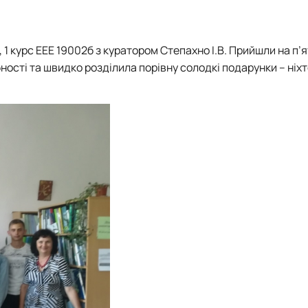
НАУКОВИЙ ГУРТОК «СУЧАСНІ МАТЕМАТИЧНІ ТЕОРІЇ»
НАУКОВИЙ ГУРТОК «ВИЩА МАТЕМАТИКА»
НАУКОВИЙ ГУРТОК "МАТЕМАТИЧНІ МЕТОДИ В ЕНЕРГЕТИЦІ"
 1 курс ЕЕЕ 19002б з куратором Степахно І.В. Прийшли на п’я
ості та швидко розділила порівну солодкі подарунки – ніхт