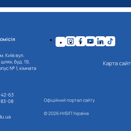
омісія
м. Київ вул.
шлях, буд. 19,
Карта сайт
пус № 1, кімната
-42-63
Офіційний портал сайту
-83-08
© 2026 НУБІП Україна
du.ua