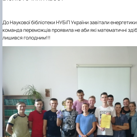
До Наукової бібліотеки НУБіП України завітали енергетики,
команда переможців проявила не аби які математичні здібн
лишився голодним!!!