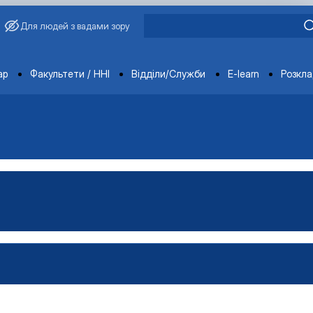
Для людей з вадами зору
ments
ар
Факультети / ННІ
Відділи/Служби
E-learn
Розкл
ЕМАТИКИ
ТРУМЕНТИ ТА МЕТОДИ