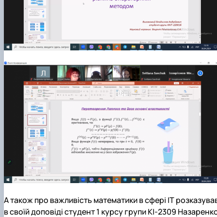
А також про важливість математики в сфері ІТ розказува
в своїй доповіді студент 1 курсу групи КІ-2309 Назаренк