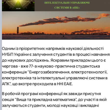
Одним із пріоритетних напрямків наукової діяльності
НУБіП України є залучення студентів в процесі навчання
до наукових досліджень. Яскравим прикладом цього є
чергова - вже 77-а науково-практична студентська
конференція "Енергозабезпечення, електротехнології,
електротехніка та інтелектуальні управляючі системи в
АПК", що вкотре проходила в ННІ ЕАіЕ.
В робочій програмі конференції як завжди присутня
секція "Вища та прикладна математика", до участі в якій
залучаються студенти, молоді науковці і викладачі