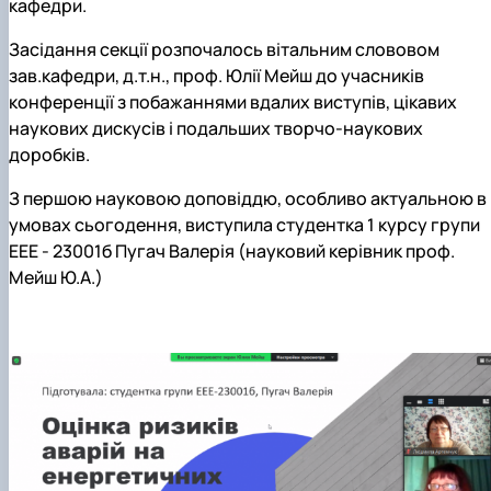
кафедри.
Засідання секції розпочалось вітальним слововом
зав.кафедри, д.т.н., проф. Юлії Мейш до учасників
конференції з побажаннями вдалих виступів, цікавих
наукових дискусів і подальших творчо-наукових
доробків.
З першою науковою доповіддю, особливо актуальною в
умовах сьогодення, виступила студентка 1 курсу групи
ЕЕЕ - 23001б Пугач Валерія (науковий керівник проф.
Мейш Ю.А.)