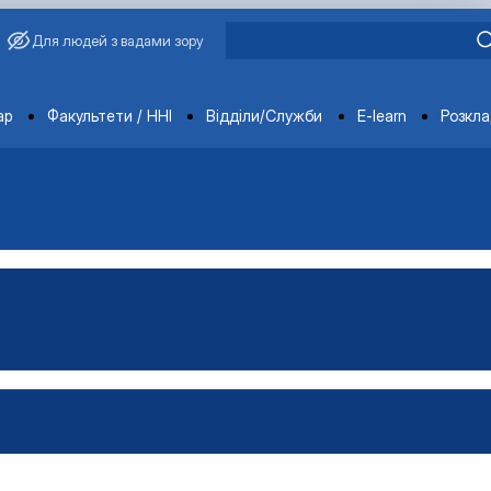
Для людей з вадами зору
ments
ар
Факультети / ННІ
Відділи/Служби
E-learn
Розкл
редовище
ормація
ачів, членів наукового гуртка