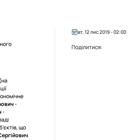
утки і проведена робота
2025-2026н.р
вт, 12 лис 2019 - 02:00
дного
Поділитися:
(на
ції
кономічне
рович
-
ч
-
ладі
б’єктів, що
Сергійович