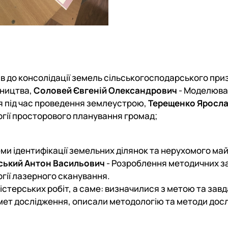
в до консолідації земель сільськогосподарського при
бництва,
Соловей Євгеній Олександрович
- Моделюва
я під час проведення землеустрою,
Терещенко Яросл
огії просторового планування громад;
ми ідентифікації земельних ділянок та нерухомого ма
ський Антон Васильович
- Розроблення методичних з
огії лазерного сканування.
істерських робіт, а саме: визначилися з метою та зав
едмет дослідження, описали методологію та методи дос