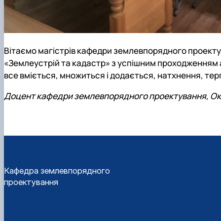
Вітаємо магістрів кафедри землевпорядного проекту
«Землеустрій та кадастр» з успішним проходженням 
все вміється, множиться і додається, натхнення, терп
Доцент кафедри землевпорядного проектування, Ок
Кафедра землевпорядного
проектування