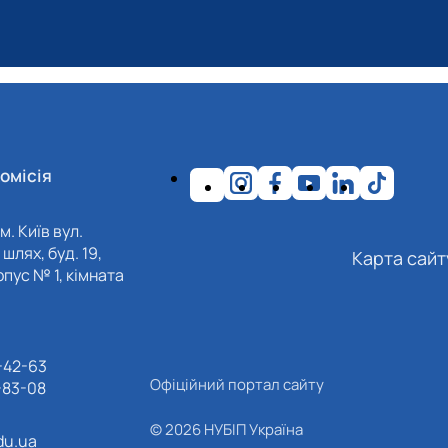
омісія
м. Київ вул.
шлях, буд. 19,
Карта сайт
пус № 1, кімната
-42-63
Офіційний портал сайту
-83-08
© 2026 НУБІП Україна
du.ua