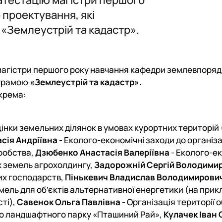
ення)
Наукові здоб
проектування, які
План-графік
«Землеустрій та кадастр».
Звiт_гуртка_
магістри першого року навчання кафедри землевпоря
ограмою
«Землеустрій та кадастр».
окрема:
інки земельних ділянок в умовах курортних територій 
сія Андріївна
- Еколого-економічні заходи до організа
робства,
Дзюбенко Анастасія Валеріївна
- Еколого-е
 земель агрохолдингу,
Задорожній Сергій Володими
их господарств,
Пінькевич Владислав Володимирови
ель для об’єктів альтернативної енергетики (на прик
сті),
Савенок Ольга Павлівна
- Організація території о
го ландшафтного парку «Пташиний Рай»,
Кулачек Іван 