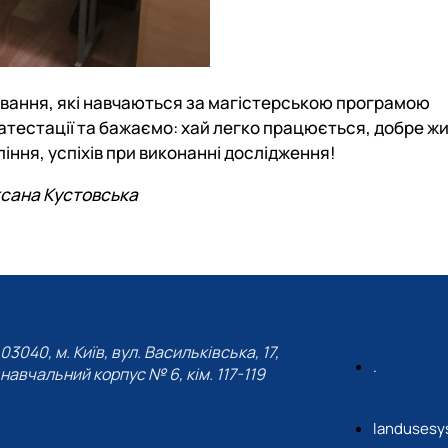
вання, які навчаються за магістерською програмою
атестації та бажаємо: хай легко працюється, добре ж
іння, успіхів при виконанні дослідження!
сана Кустовська
03040, м. Київ, вул. Васильківська, 17,
.
навчальний корпус № 6, кім. 117-119
landusesy