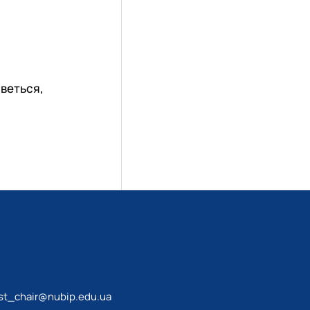
иветься,
st_chair@nubip.edu.ua