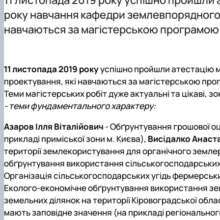
Культурно-виховна робота
Навчальні лабораторії (матеріально-технічне забезпеч
Графік проведення консультацій НПП
року навчання кафедри землевпорядного 
Практичне навчання
навчаються за магістерською програмою 
Орієнтовна тематика кваліфікаційних робіт
11 листопада 2019 року
успішно пройшли атестацію 
проектування, які навчаються за магістерською пр
Теми магістерських робіт дуже актуальні та цікаві, з
- теми фундаментального характеру:
Азаров Ілля Віталійович
- Обґрунтування грошової оц
прикладі приміської зони м. Києва),
Висідалко Анаста
території землекористування для органічного земле
обґрунтування використання сільськогосподарських
Організація сільськогосподарських угідь фермерськ
Еколого-економічне обґрунтування використання зем
земельних ділянок на території Кіровоградської обла
мають заповідне значення (на прикладі регіонально