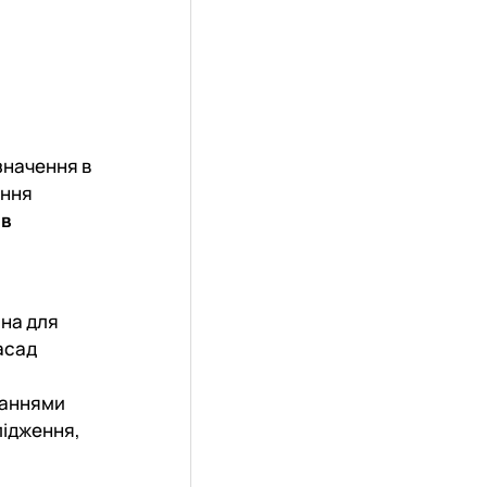
значення в
ння
ав
йна для
асад
даннями
лідження,