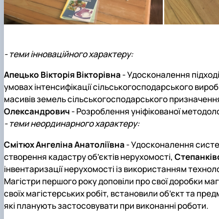
- теми інноваційного характеру:
Апецько Вікторія Вікторівна
- Удосконалення підході
умовах інтенсифікації сільськогосподарського виро
масивів земель сільськогосподарського призначенн
Олександрович
- Розроблення уніфікованої методол
- теми неординарного характеру:
Смітюх Ангеліна Анатоліївна
- Удосконалення систе
створення кадастру об’єктів нерухомості,
Степанків
інвентаризації нерухомості із використанням технол
Магістри першого року доповіли про свої доробки маг
своїх магістерських робіт, встановили об’єкт та пр
які планують застосовувати при виконанні роботи.