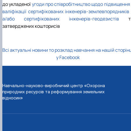
до укладеної
угоди про співробітництво щодо підвищення 
валіфікації сертифікованих інженерів-землевпорядників 
а/або сертифікованих інженерів-геодезистів
т
затверджених кошторисів
Всі актуальні новини то розклад навчання на нашій сторін
у Facebook
Навчально-науково-виробничий центр «Охорона
природних ресурсів та реформування земельних
відносин»