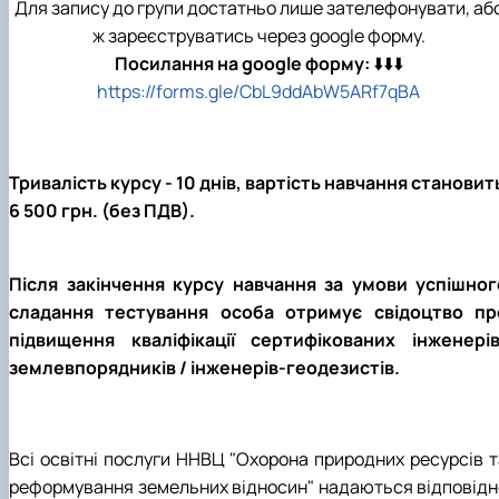
Для запису до групи достатньо лише зателефонувати, аб
ж зареєструватись через google форму.
Посилання на google форму:
⬇️⬇️⬇️
https://forms.gle/CbL9ddAbW5ARf7qBA
Тривалість курсу - 10 днів, вартість навчання становит
6 500 грн. (без ПДВ).
Після закінчення курсу навчання за умови успішног
сладання тестування особа отримує свідоцтво пр
підвищення кваліфікації сертифікованих інженерів
землевпорядників / інженерів-геодезистів.
Всі освітні послуги ННВЦ "Охорона природних ресурсів т
реформування земельних відносин" надаються відповідн