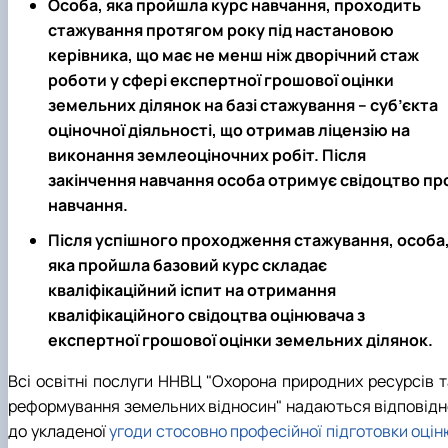
Особа, яка пройшла курс навчання, проходить
стажування протягом року під настановою
керівника, що має не менш ніж дворічний стаж
роботи у сфері експертної грошової оцінки
земельних ділянок на базі стажування – суб’єкта
оціночної діяльності, що отримав ліцензію на
виконання землеоціночних робіт. Після
закінчення навчання особа отримує свідоцтво пр
навчання.
Після успішного проходження стажування, особа
яка пройшла базовий курс складає
кваліфікаційний іспит на отримання
кваліфікаційного свідоцтва оцінювача з
експертної грошової оцінки земельних ділянок.
Всі освітні послуги ННВЦ "Охорона природних ресурсів т
реформування земельних відносин" надаються відповідн
до укладеної
угоди стосовно професійної підготовки оцін