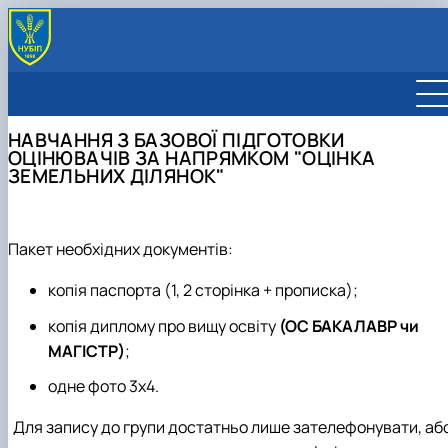
ПРО ННВЦ
Історія ННВЦ
КОЛЕКТИВ
НАВЧАННЯ З БАЗОВОЇ ПІДГОТОВКИ
ЧОМУ НАС ОБИРАЮТЬ
ПОСЛУГИ
ОЦІНЮВАЧІВ ЗА НАПРЯМКОМ "ОЦІНКА
НАШІ ВИКЛАДАЧІ
Навчання з підвищення кваліфікації сертифіковани
КОНТАКТИ
ЗЕМЕЛЬНИХ ДІЛЯНОК"
інженерів-землевпорядників та…
ОНЛАЙН ТРАНСЛЯЦІЇ
Проведення іспиту з підвищення кваліфікації
інженерами-землевпорядниками та інж…
Навчання з підвищення кваліфікації оцінювачів за
Пакет необхідних документів:
напрямком "Оцінка земельних ді…
копія паспорта (1, 2 сторінка + прописка);
Навчання з базової підготовки оцінювачів за
напрямком "Оцінка земельних ділянок"
копія диплому про вищу освіту
(ОС БАКАЛАВР чи
Проведення кваліфікаційного іспиту оцінювачів за
МАГІСТР)
;
напрямком "Оцінка земельних ді…
Навчання з базової підготовки та підвищення
одне фото 3х4.
кваліфікації ліцитаторів з проведен…
Для запису до групи достатньо лише зателефонувати, аб