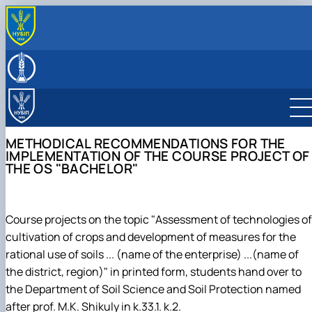
ПРО КАФЕДРУ
Історія кафедри
ОСВІТНІЙ ПРОЦЕС
Колектив кафедри
Історичний нарис
ОС "Бакалавр"
НАУКОВА ДІЯЛЬНІСТЬ
Музей грунтів
Наукова школа М.К. Шикули
ОС "Магістр"
Освітньо-професійна програма "Агрономія"
Наукові гуртки
Співпраця
Навчальні дисципліни
Методичні рекомендації до виконання
Освітньо-професійна програма "Охорона та
Наукові проекти кафедри
Науковий гурток "Грунтознавець"
METHODICAL RECOMMENDATIONS FOR THE
Міжнародна співпраця
Навчальні практики
курсового проекту
технології відновлення грунтів"
Конференції і семінари
Науковий гурток "Меліоратор"
Наукова робота кафедри
IMPLEMENTATION OF THE COURSE PROJECT OF
Співпраця в межах України
Лабораторії кафедри
Виробнича практика
Виробнича практика
Науковий гурток "Біологія мікроорганізмів"
THE OS "BACHELOR"
Профорієнтаційна робота
Методичні рекомендації
Навчальні лабораторії
Виховна робота
Тези магістрів спеціальності 201 "Агрономія
Навчально-наукові лабораторії
Інструктаж з безпеки життєдіяльності учасників
ОПП "Агрохімія і грунтознавство"
Навчально-науково-виробничі лабораторії
освітнього процесу в умовах воєн…
Постерні презентації магістрів кафедри
Course projects on the topic "Assessment of technologies of
cultivation of crops and development of measures for the
rational use of soils ... (name of the enterprise) ...(name of
the district, region)" in printed form, students hand over to
the Department of Soil Science and Soil Protection named
after prof. M.K. Shikuly in k.33.1. k.2.