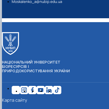
Moskalenko_a@nubip.edu.ua
Ecological and economic assessment of effectiveness of
Науковий та навчально-методичний доробок Кошеля А.О.
disturbed land reclamation in Ukraine. Engineering For Rural
включає 124 наукові та навчально-методичні праці, в тому
Development. Vol. 23. pp. 226-231. (Scopus)
числі 6 монографій. Має авторське свідоцтво.
Ivan Openko, M. Kozhemiako, Ruslan Tykhenko, Ye.
Kryvoviaz,
A. Koshel
. Monitoring the Deformation of the
Earth’s Surface the Main Gas Pipeline with Application of
GNSS Technologies. Conference: International Conference
of Young Professionals «GeoTerrace-2024» January 2024.
DOI:10.3997/2214-4609.2024510097 (Scopus)
НАЦІОНАЛЬНИЙ УНІВЕРСИТЕТ
БІОРЕСУРСІВ І
ПРИРОДОКОРИСТУВАННЯ УКРАЇНИ
Карта сайту