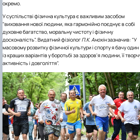
окремо.
У суспільстві фізична культура є важливим засобом
"виховання нової людини, яка гармонійно поєднує в собі
духовне багатство, моральну чистоту і фізичну
досконалість". Видатний фізіолог
П.К. Анохін
зазначив: "У
масовому розвитку фізичної культури і спорту я бачу один
із кращих варіантів у боротьбі за здоров’я людини, її творч
активність і довголіття".