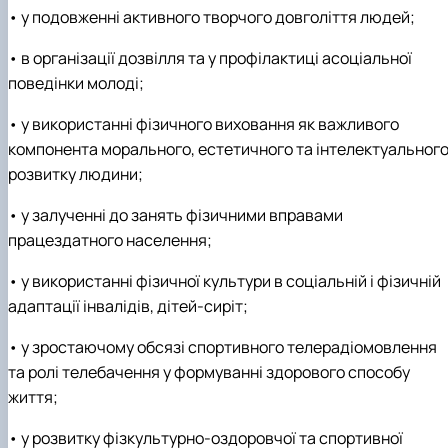
• у подовженні активного творчого довголіття людей;
• в організації дозвілля та у профілактиці асоціальної
поведінки молоді;
• у використанні фізичного виховання як важливого
компонента морального, естетичного та інтелектуальног
розвитку людини;
• у залученні до занять фізичними вправами
працездатного населення;
• у використанні фізичної культури в соціальній і фізичній
адаптації інвалідів, дітей-сиріт;
• у зростаючому обсязі спортивного телерадіомовлення
та ролі телебачення у формуванні здорового способу
життя;
• у розвитку фізкультурно-оздоровчої та спортивної