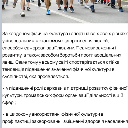
За кордоном фізична культура і спорт на всіх своїх рівнях 
універсальним механізмом оздоровлення людей,
способом самореалізації людини, її самовираження і
розвитку, а також засобом боротьби проти асоціальних
явищ. Саме тому у всьому світі спостерігається стійка
тенденція підвищення значення фізичної культури в
суспільстві, яка проявляється:
• у підвищенні ролі держави в підтримці розвитку фізичної
культури, громадських форм організації діяльності в цій
сфері;
• в широкому використанні фізичної культури в
профілактиці захворювань і зміцненні здоров'я населення