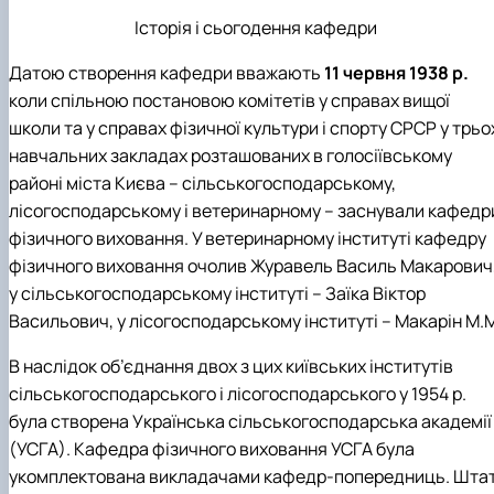
Історія і сьогодення кафедри
Датою створення кафедри вважають
11 червня 1938 р.
коли спільною постановою комітетів у справах вищої
школи та у справах фізичної культури і спорту СРСР у трьо
навчальних закладах розташованих в голосіївському
районі міста Києва – сільськогосподарському,
лісогосподарському і ветеринарному – заснували кафедр
фізичного виховання. У ветеринарному інституті кафедру
фізичного виховання очолив Журавель Василь Макарович
у сільськогосподарському інституті – Заїка Віктор
Васильович, у лісогосподарському інституті – Макарін М.
В наслідок об’єднання двох з цих київських інститутів
сільськогосподарського і лісогосподарського у 1954 р.
була створена Українська сільськогосподарська академії
(УСГА). Кафедра фізичного виховання УСГА була
укомплектована викладачами кафедр-попередниць. Шта