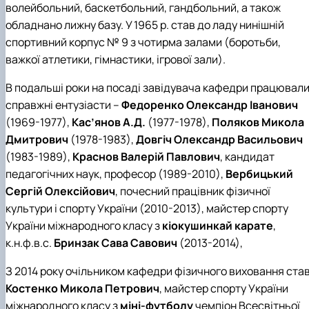
волейбольний, баскетбольний, гандбольний, а також
обладнано лижну базу. У 1965 р. став до ладу нинішній
спортивний корпус № 9 з чотирма залами (боротьби,
важкої атлетики, гімнастики, ігрової зали).
В подальші роки на посаді завідувача кафедри працювал
справжні ентузіасти –
Федоренко Олександр Іванович
(1969-1977),
Кас’янов А.Д.
(1977-1978),
Поляков Микола
Дмитрович
(1978-1983),
Довгіч Олександр Васильович
(1983-1989),
Краснов Валерій Павлович
, кандидат
педагогічних наук, професор (1989-2010),
Вербицький
Сергій Олексійович
, почесний працівник фізичної
культури і спорту України (2010-2013), майстер спорту
України міжнародного класу з
кіокушинкай карате
,
к.н.ф.в.с.
Бринзак Сава Савович
(2013-2014),
З 2014 року очільником кафедри фізичного виховання ста
Костенко Микола Петрович
, майстер спорту України
міжнародного класу з
міні-футболу
чемпіон Всесвітньої