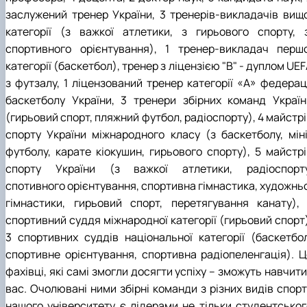
заслужений тренер України, 3 тренерів-викладачів вищо
категорії (з важкої атлетики, з гирьового спорту, з
спортивного орієнтування), 1 тренер-викладач першо
категорії (баскетбол), тренер з ліцензією "В" - дуплом UE
з футзалу, 1 ліцензований тренер категорії «А» федераці
баскетболу України, 3 тренери збірних команд Україн
(гирьовий спорт, пляжний футбол, радіоспорту), 4 майстр
спорту України міжнародного класу (з баскетболу, міні
футболу, карате кіокушин, гирьового спорту), 5 майстрі
спорту України (з важкої атлетики, радіоспорту
спотивного орієнтування, спортивна гімнастика, художньо
гімнастики, гирьовий спорт, перетягування канату), 
спортивний суддя міжнародної категорії (гирьовий спорт)
3 спортивних суддів національної категорії (баскетбол
спортивне орієнтування, спортивна радіопеленгація). Ц
фахівці, які самі змогли досягти успіху – зможуть навчити
вас. Очолювані ними збірні команди з різних видів спорт
нашого університету є лідерами не тільки студентськог