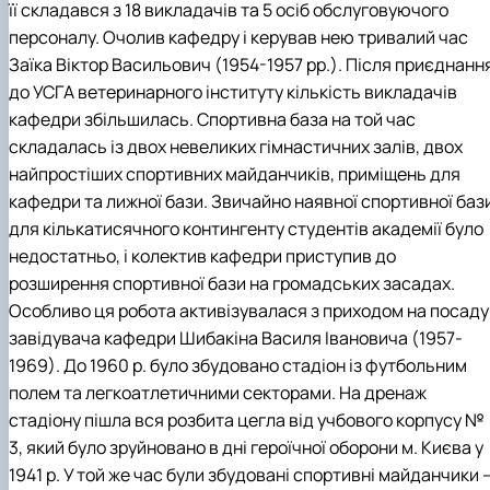
її складався з 18 викладачів та 5 осіб обслуговуючого
персоналу. Очолив кафедру і керував нею тривалий час
Заїка Віктор Васильович (1954-1957 рр.). Після приєднанн
до УСГА ветеринарного інституту кількість викладачів
кафедри збільшилась. Спортивна база на той час
складалась із двох невеликих гімнастичних залів, двох
найпростіших спортивних майданчиків, приміщень для
кафедри та лижної бази. Звичайно наявної спортивної баз
для кількатисячного контингенту студентів академії було
недостатньо, і колектив кафедри приступив до
розширення спортивної бази на громадських засадах.
Особливо ця робота активізувалася з приходом на посаду
завідувача кафедри Шибакіна Василя Івановича (1957-
1969). До 1960 р. було збудовано стадіон із футбольним
полем та легкоатлетичними секторами. На дренаж
стадіону пішла вся розбита цегла від учбового корпусу №
3, який було зруйновано в дні героїчної оборони м. Києва у
1941 р. У той же час були збудовані спортивні майданчики 