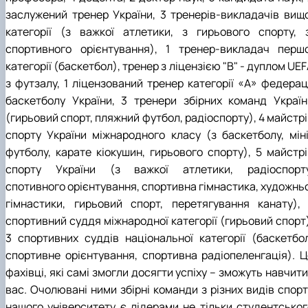
заслужений тренер України, 3 тренерів-викладачів вищо
категорії (з важкої атлетики, з гирьового спорту, з
спортивного орієнтування), 1 тренер-викладач першо
категорії (баскетбол), тренер з ліцензією "В" - дуплом UE
з футзалу, 1 ліцензований тренер категорії «А» федераці
баскетболу України, 3 тренери збірних команд Україн
(гирьовий спорт, пляжний футбол, радіоспорту), 4 майстр
спорту України міжнародного класу (з баскетболу, міні
футболу, карате кіокушин, гирьового спорту), 5 майстрі
спорту України (з важкої атлетики, радіоспорту
спотивного орієнтування, спортивна гімнастика, художньо
гімнастики, гирьовий спорт, перетягування канату), 
спортивний суддя міжнародної категорії (гирьовий спорт)
3 спортивних суддів національної категорії (баскетбол
спортивне орієнтування, спортивна радіопеленгація). Ц
фахівці, які самі змогли досягти успіху – зможуть навчити
вас. Очолювані ними збірні команди з різних видів спорт
нашого університету є лідерами не тільки студентськог