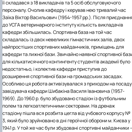
її складався з 18 викладачів та 5 осіб обслуговуючого
персоналу. Очолив кафедру і керував нею тривалий час
Заїка Віктор Васильович (1954-1957 рр.). Після приєднанн
до УСГА ветеринарного інституту кількість викладачів
кафедри збільшилась. Спортивна база на той час
складалась із двох невеликих гімнастичних залів, двох
найпростіших спортивних майданчиків, приміщень для
кафедри та лижної бази. Звичайно наявної спортивної баз
для кількатисячного контингенту студентів академії було
недостатньо, і колектив кафедри приступив до
розширення спортивної бази на громадських засадах.
Особливо ця робота активізувалася з приходом на посаду
завідувача кафедри Шибакіна Василя Івановича (1957-
1969). До 1960 р. було збудовано стадіон із футбольним
полем та легкоатлетичними секторами. На дренаж
стадіону пішла вся розбита цегла від учбового корпусу №
3, який було зруйновано в дні героїчної оборони м. Києва у
1941 р. У той же час були збудовані спортивні майданчики 