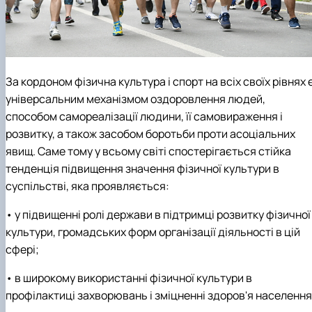
За кордоном фізична культура і спорт на всіх своїх рівнях 
універсальним механізмом оздоровлення людей,
способом самореалізації людини, її самовираження і
розвитку, а також засобом боротьби проти асоціальних
явищ. Саме тому у всьому світі спостерігається стійка
тенденція підвищення значення фізичної культури в
суспільстві, яка проявляється:
• у підвищенні ролі держави в підтримці розвитку фізичної
культури, громадських форм організації діяльності в цій
сфері;
• в широкому використанні фізичної культури в
профілактиці захворювань і зміцненні здоров'я населення