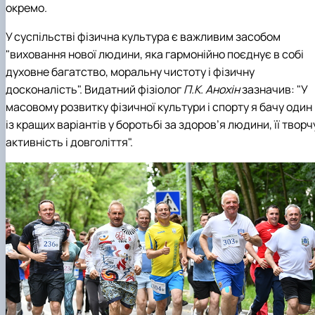
окремо.
У суспільстві фізична культура є важливим засобом
"виховання нової людини, яка гармонійно поєднує в собі
духовне багатство, моральну чистоту і фізичну
досконалість". Видатний фізіолог
П.К. Анохін
зазначив: "У
масовому розвитку фізичної культури і спорту я бачу один
із кращих варіантів у боротьбі за здоров’я людини, її творч
активність і довголіття".