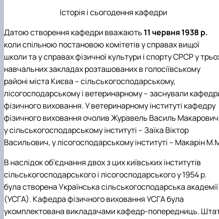
Історія і сьогодення кафедри
Датою створення кафедри вважають
11 червня 1938 р.
коли спільною постановою комітетів у справах вищої
школи та у справах фізичної культури і спорту СРСР у трьо
навчальних закладах розташованих в голосіївському
районі міста Києва – сільськогосподарському,
лісогосподарському і ветеринарному – заснували кафедр
фізичного виховання. У ветеринарному інституті кафедру
фізичного виховання очолив Журавель Василь Макарович
у сільськогосподарському інституті – Заїка Віктор
Васильович, у лісогосподарському інституті – Макарін М.
В наслідок об’єднання двох з цих київських інститутів
сільськогосподарського і лісогосподарського у 1954 р.
була створена Українська сільськогосподарська академії
(УСГА). Кафедра фізичного виховання УСГА була
укомплектована викладачами кафедр-попередниць. Шта