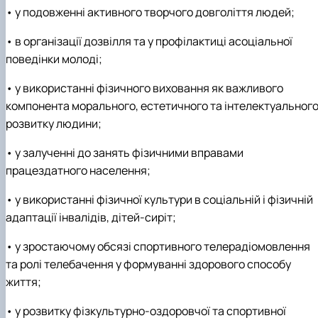
• у подовженні активного творчого довголіття людей;
• в організації дозвілля та у профілактиці асоціальної
поведінки молоді;
• у використанні фізичного виховання як важливого
компонента морального, естетичного та інтелектуальног
розвитку людини;
• у залученні до занять фізичними вправами
працездатного населення;
• у використанні фізичної культури в соціальній і фізичній
адаптації інвалідів, дітей-сиріт;
• у зростаючому обсязі спортивного телерадіомовлення
та ролі телебачення у формуванні здорового способу
життя;
• у розвитку фізкультурно-оздоровчої та спортивної