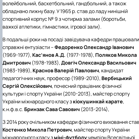
волейбольний, баскетбольний, гандбольний, а також
обладнано лижну базу. У 1965 р. став до ладу нинішній
спортивний корпус № 9 з чотирма залами (боротьби,
важкої атлетики, гімнастики, ігрової зали).
В подальші роки на посаді завідувача кафедри працювал
справжні ентузіасти –
Федоренко Олександр Іванович
(1969-1977),
Кас’янов А.Д.
(1977-1978),
Поляков Микола
Дмитрович
(1978-1983),
Довгіч Олександр Васильович
(1983-1989),
Краснов Валерій Павлович
, кандидат
педагогічних наук, професор (1989-2010),
Вербицький
Сергій Олексійович
, почесний працівник фізичної
культури і спорту України (2010-2013), майстер спорту
України міжнародного класу з
кіокушинкай карате
,
к.н.ф.в.с.
Бринзак Сава Савович
(2013-2014),
З 2014 року очільником кафедри фізичного виховання ста
Костенко Микола Петрович
, майстер спорту України
міжнародного класу з
міні-футболу
чемпіон Всесвітньої