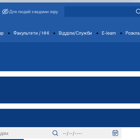
Для людей з вадами зору
ments
ар
Факультети / ННІ
Відділи/Служби
E-learn
Розкл