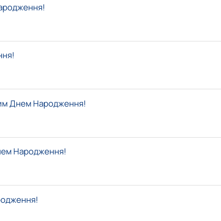
народження!
ння!
ним Днем Народження!
нем Народження!
родження!