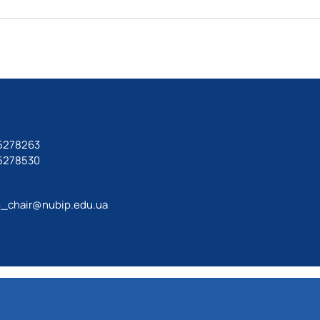
 5278263
 5278530
_chair@nubip.edu.ua