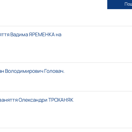
По
аняття Вадима ЯРЕМЕНКА на
ван Володимирович Головач.
е заняття Олександри ТРОХАНЯК