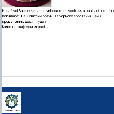
Нехай усі Ваші починання увінчаються успіхом, а нові ідеї ніколи н
покидають Ваш світлий розум. Кар’єрного зростання Вам і
процвітання, щастя і удачі!
Колектив кафедри механіки