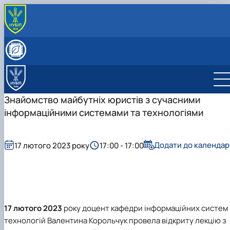
ПРО КАФЕДРУ
Про кафедру
СКЛАД КАФЕДРИ
Матеріально-технічна база кафедри
Співробітники кафедри
ОСВІТНЯ ДІЯЛЬНІСТЬ
Навчальна лабораторія розробки та впровадженн
Спеціальність 126 (F6) "Інформаційні системи та
НАУКОВА ДІЯЛЬНІСТЬ
інформаційних систем
технології"
Гурток «Актуальні проблеми автоматизації та
ОСВІТНЬО- ПРОФЕСІЙНІ ПРОГРАМИ
Знайомство майбутніх юристів з сучасними
Навчальна лабораторія хмарних технологій
Інші спеціальності
управління»
Освітньо- професійні програми
СПІВПРАЦЯ
інформаційними системами та технологіями
ОС "Бакалавр"
Науково-дослідна та інноваційна робота
Обговорення та рецензії освітньо-професійної
Співпраця
СТОРІНКА АСПІРАНТА
ОС "Магістр"
програми
Сторінка аспіранта
Акредитація
Додати до календар
17 лютого 2023 року
17:00 - 17:00
17 лютого 2023
року доцент кафедри інформаційних систем 
технологій Валентина Корольчук провела відкриту лекцію з