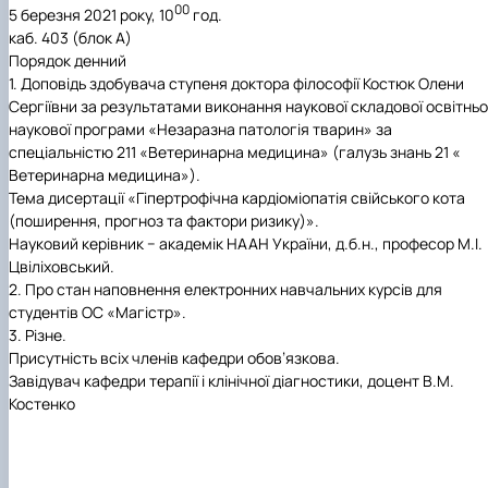
00
5 березня 2021 року, 10
год.
каб. 403 (блок А)
Порядок денний
1.
Доповідь здобувача ступеня доктора філософії Костюк Олени
Сергіївни за результатами виконання наукової складової освітньо
наукової програми «Незаразна патологія тварин» за
спеціальністю 211 «Ветеринарна медицина» (галузь знань 21 «
Ветеринарна медицина»).
Тема дисертації «Гіпертрофічна кардіоміопатія свійського кота
(поширення, прогноз та фактори ризику)».
Науковий керівник − академік НААН України, д.б.н., професор М.І.
Цвіліховський.
2.
Про стан наповнення електронних навчальних курсів для
студентів ОС «Магістр».
3.
Різне.
Присутність всіх членів кафедри обов’язкова.
Завідувач кафедри терапії і клінічної діагностики, доцент В.М.
Костенко