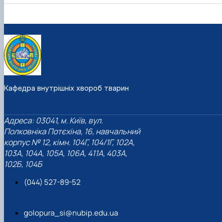
Кафедра внутрішніх хвороб тварин
Адреса: 03041, м. Київ, вул.
Полковніка Потєхіна, 16, навчальний
корпус № 12, кімн. 104Г, 104/1Г, 102А,
103А, 104А, 105А, 106А, 411А, 403А,
102Б, 104Б
(044) 527-89-52
golopura_si@nubip.edu.ua