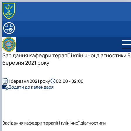
ПРО КАФЕДРУ
Історія кафедри
НАВЧАЛЬНА РОБОТА
РОБОЧІ ПРОГРАМИ ДИСЦИПЛІН
СПІВРОБІТНИКИ
Науково-педагогічні працівники
НАУКОВА ДІЯЛЬНІСТЬ
Допоміжний персонал
Студентський науковий гурток з "Клінічної
Засідання кафедри терапії і клінічної діагностики 5
діагностики хвороб тварин"
березня 2021 року
Студентський науковий гурток "Внутрішніх
Керівник гуртка
хвороб тварин"
План роботи гуртка
Звіт гуртка
Керівник гуртка
1 березня 2021 року
02:00 - 02:00
Фотогалерея
План роботи гуртка
Додати до календаря
Список гуртківців
Звіт гуртка
Фотогалерея
Список гуртківців
Засідання кафедри терапії і клінічної діагностики