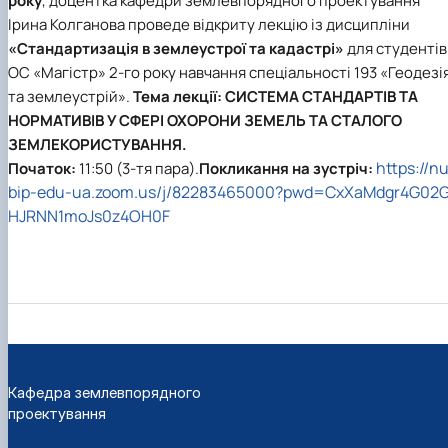
року
, доцентка кафедри землевпорядного проектування
Ірина Колганова
проведе відкриту лекцію із дисципліни
«Стандартизація в землеустрої та кадастрі»
для студентів
ОС «Магістр» 2-го року навчання спеціальності 193 «Геодезі
та землеустрій».
Тема лекції:
СИСТЕМА СТАНДАРТІВ ТА
НОРМАТИВІВ У СФЕРІ ОХОРОНИ ЗЕМЕЛЬ ТА СТАЛОГО
ЗЕМЛЕКОРИСТУВАННЯ.
https://n
Початок:
11:50 (3-тя пара).
Покликання на зустріч:
bip-edu-ua.zoom.us/j/82283465000?pwd=CxXaMdgr4G02
HJRNN1moJs0z4OH0F
Кафедра землевпорядного
проектування