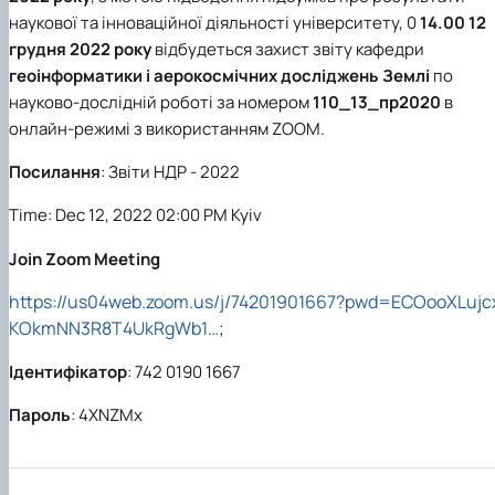
наукової та інноваційної діяльності університету, 0
14.00 12
грудня 2022 року
відбудеться захист звіту кафедри
геоінформатики і аерокосмічних досліджень Землі
по
науково-дослідній роботі за номером
110_13_пр2020
в
онлайн-режимі з використанням ZOOM.
Посилання
: Звіти НДР - 2022
Time: Dec 12, 2022 02:00 PM Kyiv
Join Zoom Meeting
https://us04web.zoom.us/j/74201901667?pwd=ECOooXLujc
KOkmNN3R8T4UkRgWb1…
;
Ідентифікатор
: 742 0190 1667
Пароль
: 4XNZMx