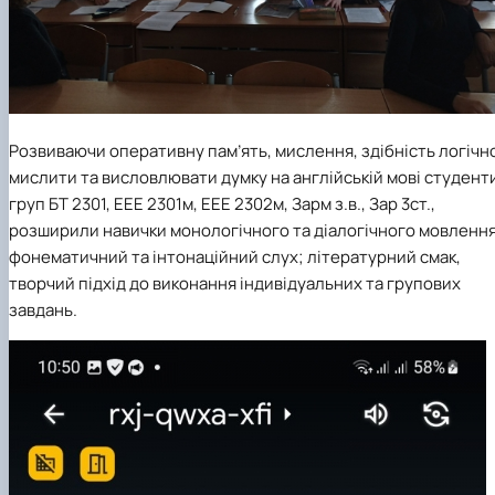
Розвиваючи оперативну пам’ять, мислення, здібність логічн
мислити та висловлювати думку на англійській мові студент
груп БТ 2301, ЕЕЕ 2301м, ЕЕЕ 2302м, Зарм з.в., Зар 3ст.,
розширили навички монологічного та діалогічного мовлення
фонематичний та інтонаційний слух; літературний смак,
творчий підхід до виконання індивідуальних та групових
завдань.