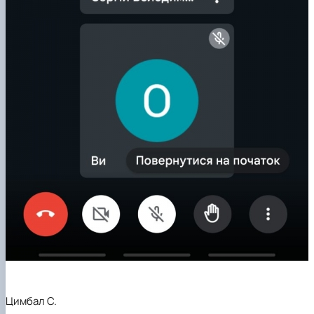
Цимбал С.