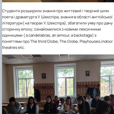
Студенти розширили знання про життєвий і творчий шлях
поета і драматурга У. Шекспіра, знання в області англійської
літератури( на творах У. Шекспіра), збагатили уяву про дану
історичну епоху; ознайомилися з новими лексичними
одиницями ( a candelabras, an armour, a backstage) з
поняттями про The third Globe, The Globe, Playhouses,indoor
theatres etc.