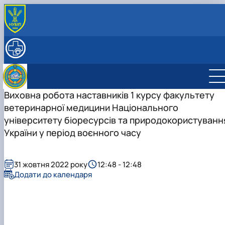
ПРО КАФЕДРУ
Історія кафедри
НАВЧАЛЬНА РОБОТА
РОБОЧІ ПРОГРАМИ ДИСЦИПЛІН
СПІВРОБІТНИКИ
Науково-педагогічні працівники
НАУКОВА ДІЯЛЬНІСТЬ
Допоміжний персонал
Студентський науковий гурток з "Клінічної
Виховна робота наставників 1 курсу факультету
діагностики хвороб тварин"
ветеринарної медицини Національного
Студентський науковий гурток "Внутрішніх
Керівник гуртка
університету біоресурсів та природокористуванн
хвороб тварин"
План роботи гуртка
України у період воєнного часу
Звіт гуртка
Керівник гуртка
Фотогалерея
План роботи гуртка
Список гуртківців
Звіт гуртка
31 жовтня 2022 року
12:48 - 12:48
Фотогалерея
Додати до календаря
Список гуртківців