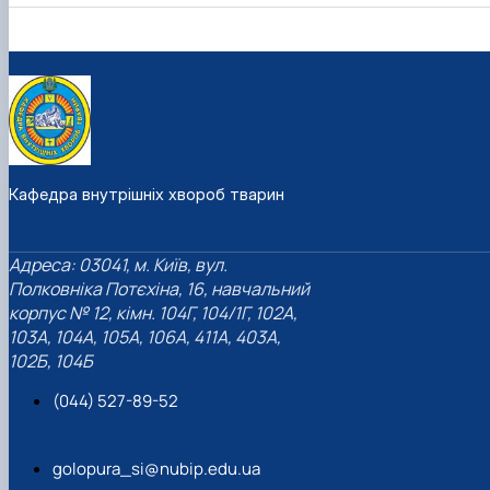
Кафедра внутрішніх хвороб тварин
Адреса: 03041, м. Київ, вул.
Полковніка Потєхіна, 16, навчальний
корпус № 12, кімн. 104Г, 104/1Г, 102А,
103А, 104А, 105А, 106А, 411А, 403А,
102Б, 104Б
(044) 527-89-52
golopura_si@nubip.edu.ua