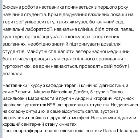
Виховна робота наставника починається з першого року
навчання студентів. Крім відвідування важливих локацій на
території університету, таких як музеї, ботанічний сад,
навчальні лабораторії, навчальна клініка, бібліотека, палац
культури, організації участі в конкурсах, спортивних
змаганнях, необхідно знати й підтримувати дозвілля
студентів. Майбутні спеціалісти ветеринарної медицини
багато часу проводять у місцях спільного проживання –
гуртожитках, де вони навчаються, проводять свій побут і
дозвілля.
Наставники 1 курсу з кафедри терапії і клінічної діагностики, а
саме: 7 групи – Марина Вікторівна Дробот, 8 групи ¬ Павло
Васильович Шарандак та 9 групи – Андрій Вікторович Розумнюк
відвідали гуртожиток № 6, де проживають студенти. Не дивлячис
на складну ситуацію, а саме відсутність світла, зустріч з
підопічними пройшла в дружній атмосфері. Наставники відмітили
хороший санітарний стан у кімнатах.
Професор кафедри терапії і клінічної діагностики Павло Шарандак