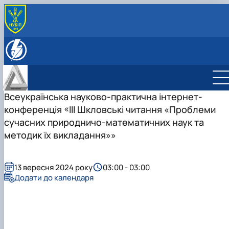
ПРО КАФЕДРУ
Історія кафедри
ОСВІТНЯ ДІЯЛЬНІСТЬ
Співробітники кафедри
Навчально-методичне забезпечення дисциплін:
НАУКОВА ДІЯЛЬНІСТЬ
робочі програми, ЕНК
Студентські наукові гуртки
Сертифікатні програми
НАУКОВИЙ ГУРТОК «МАТЕМАТИКА У СВІТІ 
Всеукраїнська науково-практична інтернет-
СПЕЦІАЛЬНІ РОЗДІЛИ ВИЩОЇ
ТЕХНОЛОГІЙ»
конференція «ІІІ Шкловські читання «Проблеми
МАТЕМАТИКИ
НАУКОВИЙ ГУРТОК «НЕСТАНДАРТНІ
сучасних природничо-математичних наук та
МАТЕМАТИЧНА СТАТИСТИКА: ІНСТРУМЕН
МАТЕМАТИЧНІ ЗАДАЧІ»
методик їх викладання»»
ТА МЕТОДИ
НАУКОВИЙ ГУРТОК «СУЧАСНІ МАТЕМАТИЧ
ТЕОРІЇ»
НАУКОВИЙ ГУРТОК «ВИЩА МАТЕМАТИКА»
13 вересня 2024 року
03:00 - 03:00
НАУКОВИЙ ГУРТОК "МАТЕМАТИЧНІ МЕТО
Додати до календаря
В ЕНЕРГЕТИЦІ"