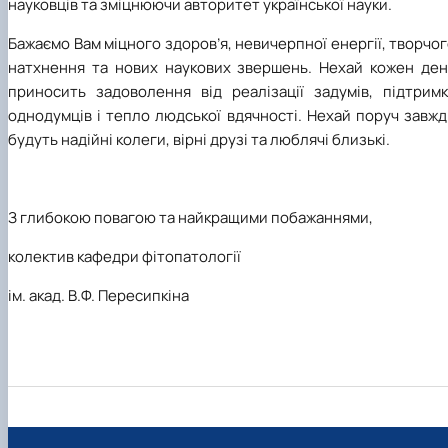
науковців та зміцнюючи авторитет української науки.
Бажаємо Вам міцного здоров’я, невичерпної енергії, творчо
натхнення та нових наукових звершень. Нехай кожен ден
приносить задоволення від реалізації задумів, підтримк
однодумців і тепло людської вдячності. Нехай поруч завж
будуть надійні колеги, вірні друзі та люблячі близькі.
З глибокою повагою та найкращими побажаннями,
колектив кафедри фітопатології
ім. акад. В.Ф. Пересипкіна