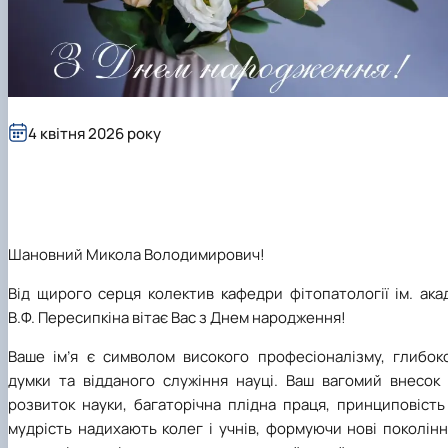
4 квітня 2026 року
Шановний Микола Володимирович!
Від щирого серця колектив кафедри фітопатології ім. ака
В.Ф. Пересипкіна вітає Вас з Днем народження!
Ваше ім’я є символом високого професіоналізму, глибоко
думки та відданого служіння науці. Ваш вагомий внесок 
розвиток науки, багаторічна плідна праця, принциповість
мудрість надихають колег і учнів, формуючи нові поколін