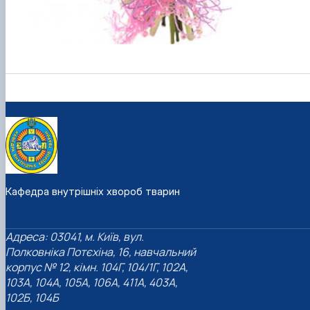
Кафедра внутрішніх хвороб тварин
Адреса: 03041, м. Київ, вул.
Полковніка Потєхіна, 16, навчальний
корпус № 12, кімн. 104Г, 104/1Г, 102А,
103А, 104А, 105А, 106А, 411А, 403А,
102Б, 104Б