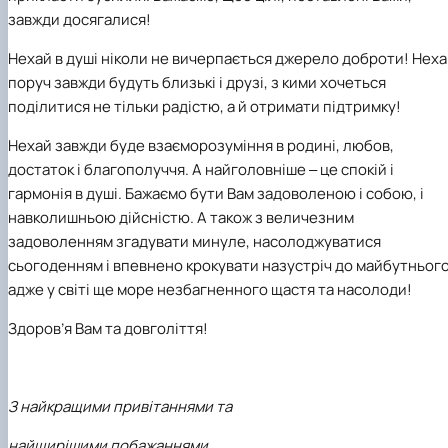
завжди досягалися!
Нехай в душі ніколи не вичерпається джерело доброти! Нех
поруч завжди будуть близькі і друзі, з кими хочеться
поділитися не тільки радістю, а й отримати підтримку!
Нехай завжди буде взаєморозуміння в родині, любов,
достаток і благополуччя. А найголовніше ‒ це спокій і
гармонія в душі. Бажаємо бути Вам задоволеною і собою, і
навколишньою дійсністю. А також з величезним
задоволенням згадувати минуле, насолоджуватися
сьогоденням і впевнено крокувати назустріч до майбутнього
адже у світі ще море незбагненного щастя та насолоди!
Здоров’я Вам та довголіття!
З найкращими привітаннями та
найщирішими побажаннями