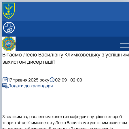
ПРО КАФЕДРУ
Історія кафедри
НАВЧАЛЬНА РОБОТА
РОБОЧІ ПРОГРАМИ ДИСЦИПЛІН
СПІВРОБІТНИКИ
Науково-педагогічні працівники
НАУКОВА ДІЯЛЬНІСТЬ
Допоміжний персонал
Студентський науковий гурток з "Клінічної
Вітаємо Лесю Василівну Климковецьку з успішним
діагностики хвороб тварин"
захистом дисертації!
Студентський науковий гурток "Внутрішніх
Керівник гуртка
хвороб тварин"
План роботи гуртка
Звіт гуртка
Керівник гуртка
17 травня 2025 року
02:09 - 02:09
Фотогалерея
План роботи гуртка
Додати до календаря
Список гуртківців
Звіт гуртка
Фотогалерея
Список гуртківців
З великим задоволенням колектив кафедри внутрішніх хвороб
тварин вітає Климковецьку Лесю Василівну з успішним захистом
кандидатської дисертації на тему: «Гуморальна регуляція