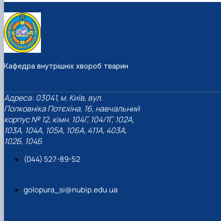
Кафедра внутрішніх хвороб тварин
Адреса: 03041, м. Київ, вул.
Полковніка Потєхіна, 16, навчальний
корпус № 12, кімн. 104Г, 104/1Г, 102А,
103А, 104А, 105А, 106А, 411А, 403А,
102Б, 104Б
(044) 527-89-52
golopura_si@nubip.edu.ua