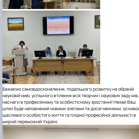
Бажаємо самовдосконалення, подальшого розвитку на обраній
науковій ниві, успішного втілення всіх творчих і наукових заду мів,
наснаги в професійному та особистісному зростанні! Нехай Ваш
шлях буде наповнений новими злетами та досягненнями, осново
щасливого особистого життя та плідної професійної діяльності в
мирній переможній Україні.