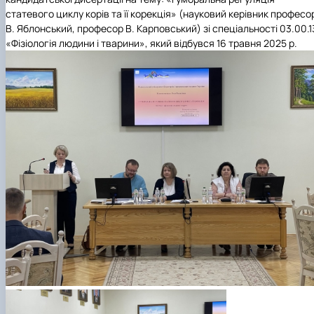
статевого циклу корів та її корекція» (науковий керівник професо
В. Яблонський, професор В. Карповський) зі спеціальності 03.00.1
«Фізіологія людини і тварини», який відбувся 16 травня 2025 р.