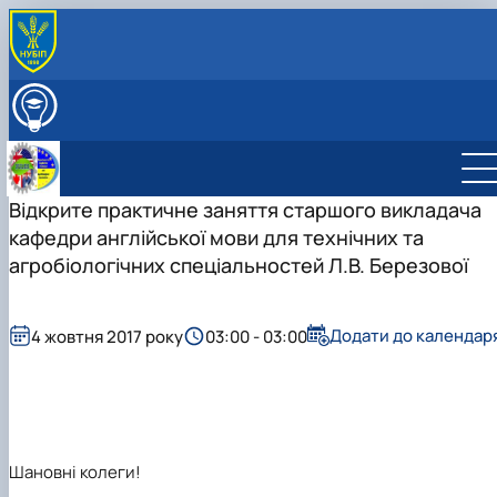
ПРО КАФЕДРУ
Міжнародна діяльність
ВСТУПНИКУ
Навчально-методична робота
ОСВІТНІЙ ПРОЦЕС
Виховна робота
НАУКОВА РОБОТА
Профорієнтаційна робота кафедри
Відкрите практичне заняття старшого викладача
СКЛАД КАФЕДРИ
Науково-дослідна лабораторія «Науково-технічно
ГУРТКИ
кафедри англійської мови для технічних та
перекладу»
Студентський науковий гурток "Сучасна англійськ
агробіологічних спеціальностей Л.В. Березової
мова науково-технічного спряму…
Студентський науковий гурток "Основи перекладу
фахових текстів"
Додати до календар
4 жовтня 2017 року
03:00 - 03:00
Шановні колеги!