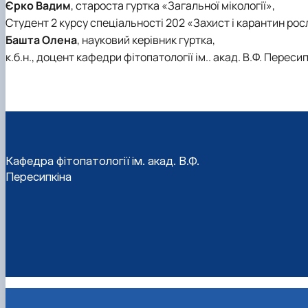
Єрко Вадим
, староста гуртка «Загальної мікології»,
Студент 2 курсу спеціальності 202 «Захист і карантин рос
Башта Олена
, науковий керівник гуртка,
к.б.н., доцент кафедри фітопатології ім.. акад. В.Ф. Переси
Кафедра фітопатології ім. акад. В.Ф.
Пересипкіна