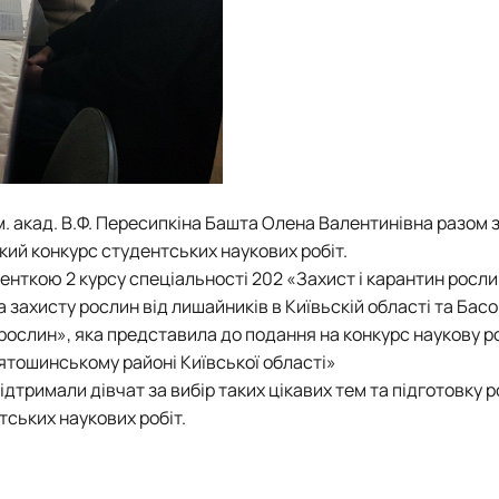
м. акад. В.Ф. Пересипкіна Башта Олена Валентинівна разом 
кий конкурс студентських наукових робіт.
нткою 2 курсу спеціальності 202 «Захист і карантин рослин
захисту рослин від лишайників в Київьскій області та Басо
 рослин», яка представила до подання на конкурс наукову р
вятошинському районі Київської області»
дтримали дівчат за вибір таких цікавих тем та підготовку р
ських наукових робіт.