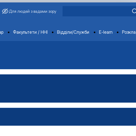
Для людей з вадами зору
ments
ар
Факультети / ННІ
Відділи/Служби
E-learn
Розкл