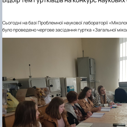
Матеріально-технічна база
Доктор філософії (PhD)
Навчально-методичне забезпечення
Практична підготовка
Сьогодні на базі Проблемної наукової лабораторії «Мікологі
було проведено чергове засідання гуртка «Загальної мікол