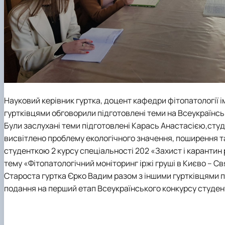
Науковий керівник гуртка, доцент кафедри фітопатології і
гуртківцями обговорили підготовлені теми на Всеукраїнсь
Були заслухані теми підготовлені Карась Анастасією,студе
висвітлено проблему екологічного значення, поширення та 
студенткою 2 курсу спеціальності 202 «Захист і карантин
тему «Фітопатологічний моніторинг іржі груші в Києво – С
Староста гуртка Єрко Вадим разом з іншими гуртківцями пі
подання на перший етап Всеукраїнського конкурсу студент