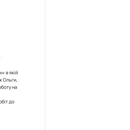
з
» в якій
к Ольги,
оботу на
обіт до