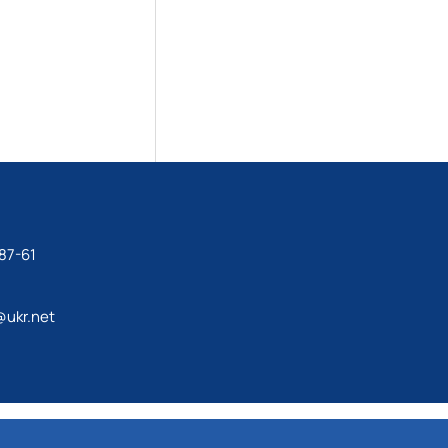
87-61
ukr.net