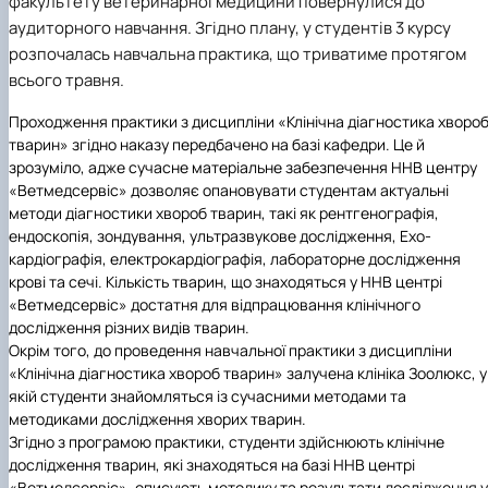
факультету ветеринарної медицини повернулися до
аудиторного навчання. Згідно плану, у студентів 3 курсу
розпочалась навчальна практика, що триватиме протягом
всього травня.
Проходження практики з дисципліни «Клінічна діагностика хворо
тварин» згідно наказу передбачено на базі кафедри. Це й
зрозуміло, адже сучасне матеріальне забезпечення ННВ центру
«Ветмедсервіс» дозволяє опановувати студентам актуальні
методи діагностики хвороб тварин, такі як рентгенографія,
ендоскопія, зондування, ультразвукове дослідження, Ехо-
кардіографія, електрокардіографія, лабораторне дослідження
крові та сечі. Кількість тварин, що знаходяться у ННВ центрі
«Ветмедсервіс» достатня для відпрацювання клінічного
дослідження різних видів тварин.
Окрім того, до проведення навчальної практики з дисципліни
«Клінічна діагностика хвороб тварин» залучена клініка Зоолюкс, у
якій студенти знайомляться із сучасними методами та
методиками дослідження хворих тварин.
Згідно з програмою практики, студенти здійснюють клінічне
дослідження тварин, які знаходяться на базі ННВ центрі
«Ветмедсервіс», описують методику та результати дослідження у