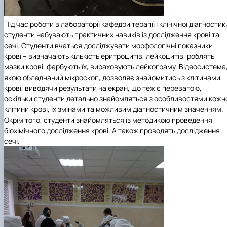
Під час роботи в лабораторії кафедри терапії і клінічної діагностик
студенти набувають практичних навиків із дослідження крові та
сечі. Студенти вчаться досліджувати морфологічні показники
крові – визначають кількість еритроцитів, лейкоцитів, роблять
мазки крові, фарбують їх, вираховують лейкограму. Відеосистема
якою обладнаний мікроскоп, дозволяє знайомитись з клітинами
крові, виводячи результати на екран, що теж є перевагою,
оскільки студенти детально знайомляться з особливостями кожн
клітини крові, їх змінами та можливим діагностичним значенням.
Окрім того, студенти знайомляться із методикою проведення
біохімічного дослідження крові. А також проводять дослідження
сечі.