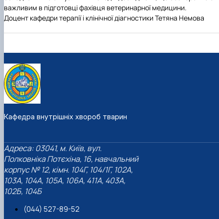
важливим в підготовці фахівця ветеринарної медицини.
Доцент кафедри терапії і клінічної діагностики Тетяна Немова
Кафедра внутрішніх хвороб тварин
Адреса: 03041, м. Київ, вул.
Полковніка Потєхіна, 16, навчальний
корпус № 12, кімн. 104Г, 104/1Г, 102А,
103А, 104А, 105А, 106А, 411А, 403А,
102Б, 104Б
(044) 527-89-52