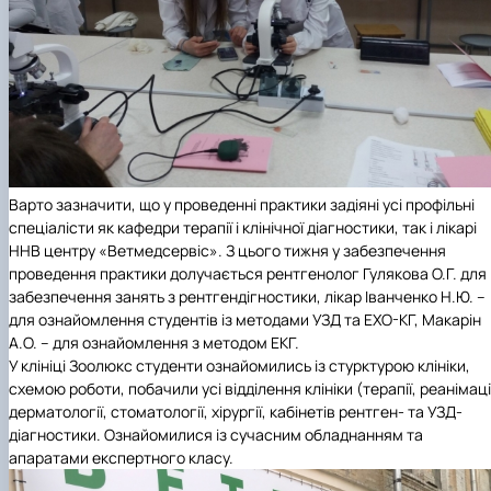
Варто зазначити, що у проведенні практики задіяні усі профільні
спеціалісти як кафедри терапії і клінічної діагностики, так і лікарі
ННВ центру «Ветмедсервіс». З цього тижня у забезпечення
проведення практики долучається рентгенолог Гулякова О.Г. для
забезпечення занять з рентгендігностики, лікар Іванченко Н.Ю. –
для ознайомлення студентів із методами УЗД та ЕХО-КГ, Макарін
А.О. – для ознайомлення з методом ЕКГ.
У клініці Зоолюкс студенти ознайомились із стурктурою клініки,
схемою роботи, побачили усі відділення клініки (терапії, реанімаці
дерматології, стоматології, хірургії, кабінетів рентген- та УЗД-
діагностики. Ознайомилися із сучасним обладнанням та
апаратами експертного класу.