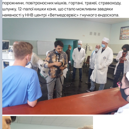
порожнини, повітроносних мішків, гортані, трахеї, стравоходу,
шлунку, 12-палої кишки коня, що стало можливим завдяки
наявності у ННВ центрі «Ветмедсервіс» гнучкого ендоскопа.