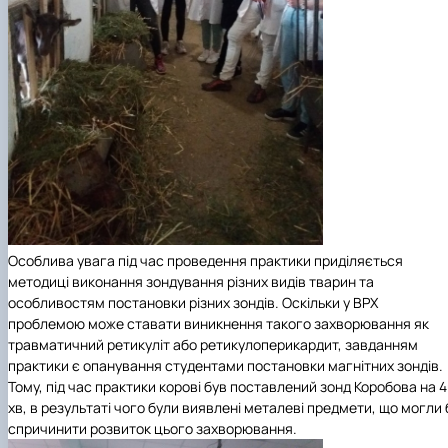
Особлива увага під час проведення практики приділяється
методиці виконання зондування різних видів тварин та
особливостям постановки різних зондів. Оскільки у ВРХ
проблемою може ставати виникнення такого захворювання як
травматичний ретикуліт або ретикулоперикардит, завданням
практики є опанування студентами постановки магнітних зондів.
Тому, під час практики корові був поставлений зонд Коробова на 
хв, в результаті чого були виявлені металеві предмети, що могли 
спричинити розвиток цього захворювання.