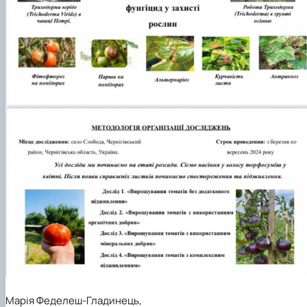
Марія Феделеш-Гладинець,