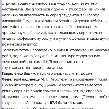
отримати оцінку діяльності від мудрих і компетентних
наставників. Захід пройшов у дружній атмосфері і викликав
неабияку зацікавленість як серед студентів, так і серед
викладачів. Студенти отримали безцінний досвід публічних
виступів та навики, як відстоювати свої переконання у
процесі наукової дискусії, що в подальшому сприятиме не
лише їх професійному росту, а й умінню доносити свою думк
до наукової аудиторії.
За результатами проведеної оцінки 16 студентських науков
робіт, поданих на Всеукраїнський конкурс студентських
наукових робіт до комісії НДІ рослинництва та
ґрунтознавства, призерами стали:
Гавриленко Вадим,
наук. керівник – к. с.-г. н., доцент
Феделеш-Гладинець М. І.
«Агротехніка вирощування томаті
(Solanum lycopersicum). Динаміка врожайності та вегетації
різних сортів і гібридів томатів в залежності від способів
підживлення за умови внесення триходерми (Trichoderma)» 
галузі знань «Агрономія» –
87,9 бали – ІІ місце
;
На основі даної роботи була подана наукова теза на