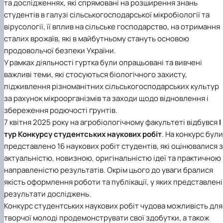
та дослідженнях, які спрямовані на розширення знань
студентів в галузі сільськогосподарської мікробіології та
вірусології, її вплив на сільське господарство, на отримання
сталих врожаїв, які в майбутньому стануть основою
продовольчої безпеки України.
У рамках діяльності гуртка були опрацьовані та вивчені
важливі теми, які стосуються біологічного захисту,
підживлення різноманітних сільськогосподарських культур
за рахунок мікроорганізмів та заходи щодо відновлення і
збереження родючості ґрунтів.
7 квітня 2025 року на агробіологічному факультеті відбувся
І
тур Конкурсу студентських наукових робіт
. На конкурс були
представлено 16 наукових робіт студентів, які оцінювалися 
актуальністю, новизною, оригінальністю ідеї та практичною
направленістю результатів. Окрім цього до уваги бралися
якість оформлення роботи та публікації, у яких представлені
результати досліджень.
Конкурс студентських наукових робіт чудова можливість для
творчої молоді продемонструвати свої здобутки, а також