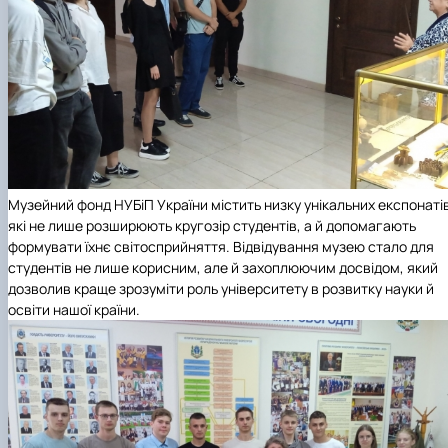
Музейний фонд НУБіП України містить низку унікальних експонаті
які не лише розширюють кругозір студентів, а й допомагають
формувати їхнє світосприйняття. Відвідування музею стало для
студентів не лише корисним, але й захоплюючим досвідом, який
дозволив краще зрозуміти роль університету в розвитку науки й
освіти нашої країни.