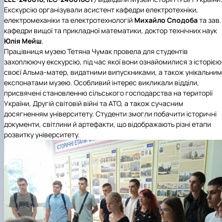
Екскурсію організували асистент кафедри електротехніки,
електромеханіки та електротехнологій
Михайло Сподоба
та зав.
кафедри вищої та прикладної математики, доктор технічних наук
Юлія Мейш
.
Працівниця музею Тетяна Чумак провела для студентів
захоплюючу екскурсію, під час якої вони ознайомилися з історією
своєї Альма-матер, видатними випускниками, а також унікальни
експонатами музею. Особливий інтерес викликали відділи,
присвячені становленню сільського господарства на території
України, Другій світовій війні та АТО, а також сучасним
досягненням університету. Студенти змогли побачити історичні
документи, світлини й артефакти, що відображають різні етапи
розвитку університету.