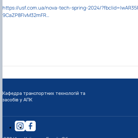
https://usf.com.ua/nova-tech-spring-2024/?fbclid=IwAR35
9CaZP8FlvM32mFR…
Кафедра транспортних технологій та
засобів у АПК