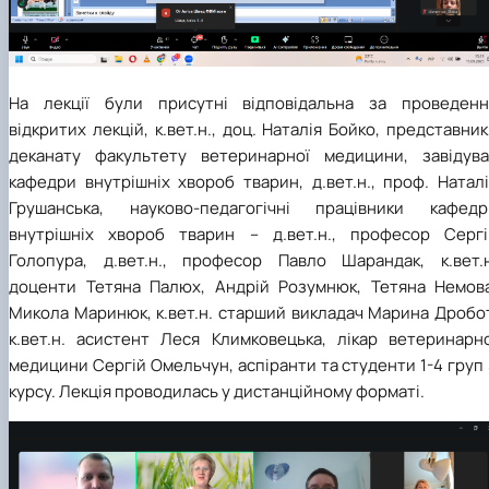
На лекції були присутні відповідальна за проведенн
відкритих лекцій, к.вет.н., доц. Наталія Бойко, представни
деканату факультету ветеринарної медицини, завідува
кафедри внутрішніх хвороб тварин, д.вет.н., проф. Натал
Грушанська, науково-педагогічні працівники кафедр
внутрішніх хвороб тварин – д.вет.н., професор Сергі
Голопура, д.вет.н., професор Павло Шарандак, к.вет.н
доценти Тетяна Палюх, Андрій Розумнюк, Тетяна Немова
Микола Маринюк, к.вет.н. старший викладач Марина Дробот
к.вет.н. асистент Леся Климковецька, лікар ветеринарно
медицини Сергій Омельчун, аспіранти та студенти 1-4 груп
курсу. Лекція проводилась у дистанційному форматі.