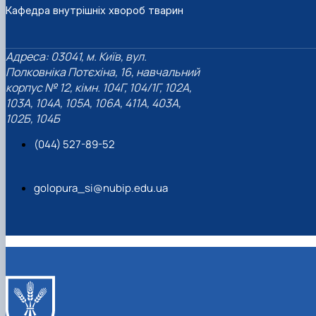
Кафедра внутрішніх хвороб тварин
Адреса: 03041, м. Київ, вул.
Полковніка Потєхіна, 16, навчальний
корпус № 12, кімн. 104Г, 104/1Г, 102А,
103А, 104А, 105А, 106А, 411А, 403А,
102Б, 104Б
(044) 527-89-52
golopura_si@nubip.edu.ua