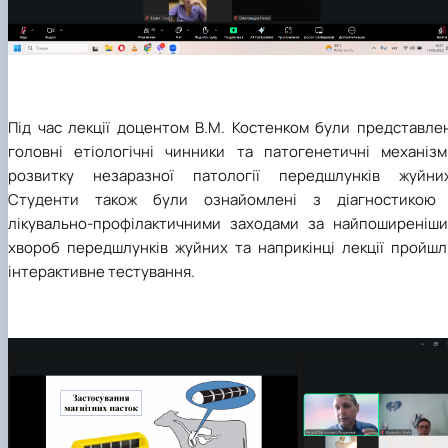
Під час лекції доцентом В.М. Костенком були представлен
головні етіологічні чинники та патогенетичні механізм
розвитку незаразної патології передшлунків жуйних
Студенти також були ознайомлені з діагностикою 
лікувально-профілактичними заходами за найпоширеніши
хвороб передшлунків жуйних та наприкінці лекції пройшл
інтерактивне тестування.