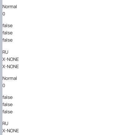
Normal
0
false
false
false
RU
X-NONE
X-NONE
Normal
0
false
false
false
RU
X-NONE