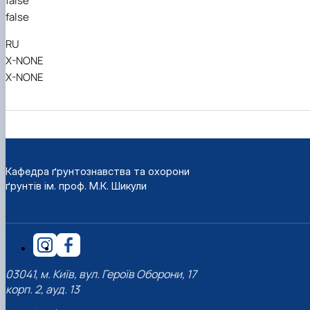
false
false
RU
X-NONE
X-NONE
Кафедра ґрунтознавства та охорони
ґрунтів ім. проф. М.К. Шикули
03041, м. Київ, вул. Героїв Оборони, 17
корп. 2, ауд. 13