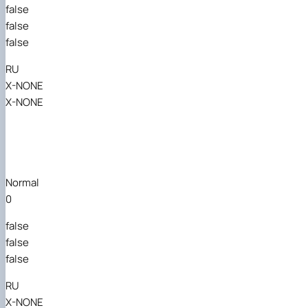
false
false
false
RU
X-NONE
X-NONE
Normal
0
false
false
false
RU
X-NONE