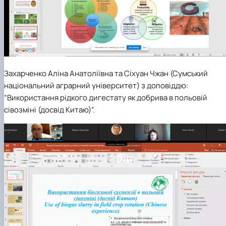
Захарченко
Аліна Анатоліївна
та
Сіхуан Чжан
(Сумський
національний аграрний університет)
з
доповіддю
:
“Використання рідкого дигестату як добрива в польовій
сівозміні (досвід Китаю)”.