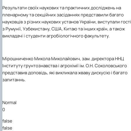
Результати своїх наукових та практичних досліджень на
пленарному та секційних засіданнях
представили багато
науковців з різних наукових установ України, виступали гост
з Румунії, Узбекистану, США, Китаю та інших країн, а також
викладачі і студенти агробіологічного факультету.
Мірошниченко
Микола Миколайович
, зам.
директора ННЦ
Інститут
у
грунтознавства і агрохімії ім. О.Н.
Соколовського
представив доповідь, які викликала жваву дискусію і багато
запитаннь.
Normal
0
false
false