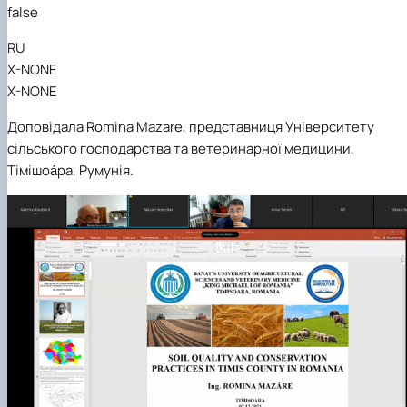
false
RU
X-NONE
X-NONE
Доповідала
Romina Mazare
,
представниця
Університет
у
сільського господарства та ветеринарної медицини,
Тімішоа́ра, Румунія.