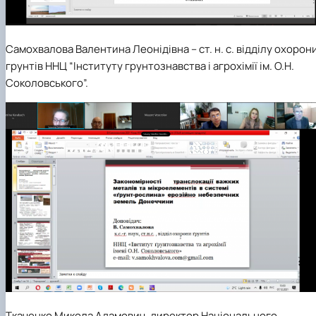
Самохвалова Валентина Леонідівна
– ст. н. с. відділу охорон
грунтів ННЦ “Інституту грунтознавства і агрохімії ім. О.Н.
Соколовського”.
Ткаченко Микола Адамович
, директор Національного