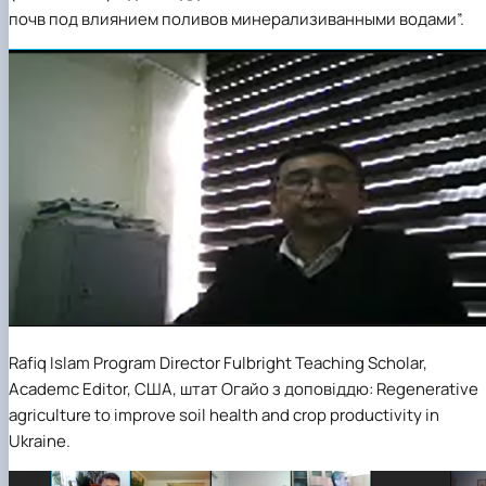
почв под влиянием поливов минерализиванными водами”.
Rafiq Islam
Program Director Fulbright Teaching Scholar,
Academc Editor,
США
,
штат
Огайо
з
допов
і
ддю
: Regenerative
agriculture to improve soil health and crop productivity in
Ukraine.