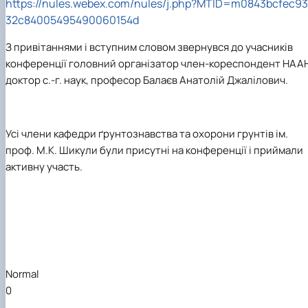
https
://
nules
.
webex
.
com
/
nules
/
j
.
php
?
MTID
=
m
0843
bcfec
93
32
c
84005495490060154
d
З привітаннями і вступним словом звернувся до учасників
конференції головний організатор член-кореспондент НААН
доктор с.-г. наук, професор Балаєв Анатолій Джалілович.
Усі члени кафедри ґрунтознавства та охорони грунтів ім.
проф. М.К. Шикули були присутні на конференції і приймали
активну участь.
Normal
0