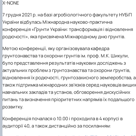
X-NONE
7
грудня
2021 р
. на базі агробіологічного факультету НУБіП
України
відбулась
Міжнародна науково-практична
конференція
«Ґрунти України: трансформація і відновлення
родючості»,
яка присвячена
Міжнародному дню
ґ
рунтів
.
Метою конференції, яку організовувала кафедра
грунтознавства та охорони грунтів ім. проф. М.К. Шикули,
було представлення результатів наукових досліджень з
актуальних проблем з ґрунтознавства та охорони ґрунтів,
відновлення їх родючості, ґрунтозахисного землеробства, а
також підтримка міжнародних зв’язків серед науковців вищи
навчальних закладів та установ, обговорення дискусійних
питань та визначення пріоритетних напрямів їх подальшого
розвитку.
Конференція почалася о 10.00 і проходила в 4 корпусі в
аудиторії 40, а також дистанційно за посиланням: