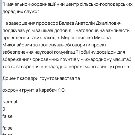
"Навчально-координаційний центр сільсько-господарських
дорадчих служб".
На завершення професор Балаєв Анатолій Джалілович
подякував усім за цікаві доповіді і наголосив на важливість
проведення таких заходів. Мирошніченко Микола
Миколайович запропонував обговорити проект
забезпечення наукової комунікації і обміну досвідом для
збереження чорноземних грунтів у міжнародному масштабі,
тобто створення міжнародної мережі моніторингу грунтів.
Доцент кафедри грунтознавства та
охорони грунтів Карабач К.С.
Normal
0
false
false