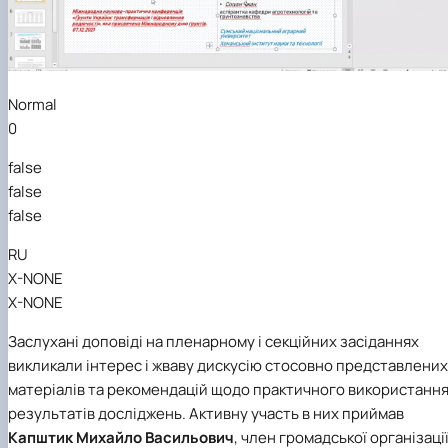
Normal
0
false
false
false
RU
X-NONE
X-NONE
Заслухані доповіді на пленарному і секційних засіданнях
викликали інтерес і жваву дискусію стосовно представлених
матеріалів та рекомендацій щодо практичного використанн
результатів досліджень.
Активну участь в них приймав
Капштик Михайло Васильович
, член громадської організаці