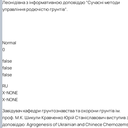
Леонідівна
з інформативною доповіддю
“
Сучасні методи
управління родючістю грунтів
”
.
Normal
0
false
false
false
RU
X-NONE
X-NONE
З
авідувач кафедри грунтознавства та охорони грунтів ім.
проф. М.К.
Шикули
Кравченко
Юрій Станіславович
виступив 
доповіддю:
Agrogenesis
of
Ukrainian
and
Chinece
Chernozem