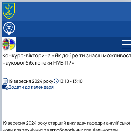
ПРО КАФЕДРУ
Міжнародна діяльність
ВСТУПНИКУ
Навчально-методична робота
ОСВІТНІЙ ПРОЦЕС
Виховна робота
НАУКОВА РОБОТА
Профорієнтаційна робота кафедри
Конкурс-вікторина «Як добре ти знаєш можливост
СКЛАД КАФЕДРИ
Науково-дослідна лабораторія «Науково-технічно
ГУРТКИ
наукової бібліотеки НУБіП?»
перекладу»
Студентський науковий гурток "Сучасна англійськ
мова науково-технічного спряму…
Студентський науковий гурток "Основи перекладу
19 вересня 2024 року
13:10 - 13:10
фахових текстів"
Додати до календаря
19 вересня 2024 року старший викладач кафедри англійської
мови для технічних та агробологічних спеціальностей