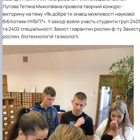
Лугова Тетяна Миколаївна провела творчий конкурс-
вікторину на тему «Як добре ти знаєш можливості наукової
бібліотеки НУБіП?». У заході взяли участь студенти груп 240
та 2402 спеціальності Захист і карантин рослин ф-ту Захист
рослин, біотехнологій та екології.