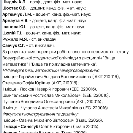
Шидліч А.Л.
- проф., докт. фіз.-мат. наук;
Шостак С.В.
- доцент, канд. фіз.-мат. наук;
Артемчук Л.М.
- доцент, канд. фіз.-мат. наук;
Арнаута Н.В.
- доцент, канд. фіз.-мат. наук;
Іванова Ю.І.
- доцент, канд. фіз.-мат. наук;
Цюпій Т.І.
- доцент, канд. фіз.-мат. наук;
Ружило М.Я.
- ст. викладач;
Савчук С.Г.
- ст. викладач.
За результатами
перевірки робіт оголошено переможців І етапу
Всеукраїнської студентської олімпіади з дисциплін "Вища
математика" і "Вища та прикладна математика".
ННІ енергетики, автоматики і енергозбереження:
І місце - Гераймович
Богдана Володимирівна ( АКІТ 210016),
Стеценко
Софія Юріївна
(
АКІТ, 21001б);
ІІ місце - Лєсков
Назарій Ігорович (ЕЕЕ, 22001б),
Шмигельський
Ростислав Миколайович
(ЕЕЕ, 22001б),
Пушенко
Володимир Олександрович
(
АКІТ, 21001б);
ІІІ місце - Чугаєва
Анастасія Михайлівна (ІЕС, 22001б).
Факультет конструювання та дизайну:
І місце - Савчук
Михайло Вікторович (Гмаш 2202б),
ІІ місце - Синегуб
Олег Вікторович (Гмаш 2201б),
Черкас
Анастасія Вікторівна (Гмаш 2202б),