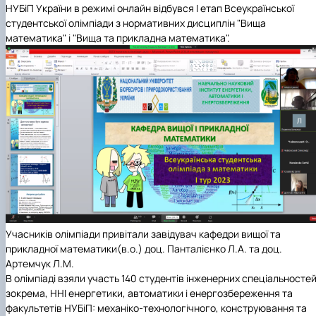
НУБіП України в режимі онлайн відбувся І етап Всеукраїнської
студентської олімпіади з нормативних дисциплін "Вища
математика" і "Вища та прикладна математика".
Учасників олімпіади привітали завідувач кафедри вищої та
прикладної математики(в.о.) доц. Панталієнко Л.А. та доц.
Артемчук Л.М.
В олімпіаді взяли участь 140 студентів інженерних спеціальностей
зокрема, ННІ
енергетики, автоматики і енергозбереження та
факультетів НУБіП: механіко-технологічного, конструювання та