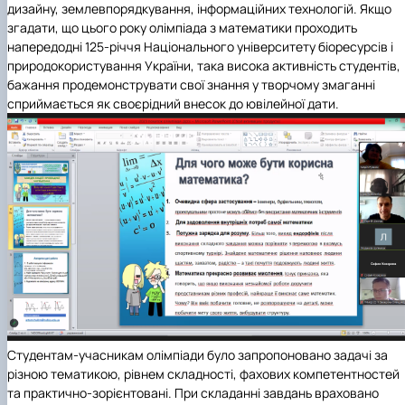
дизайну, землевпорядкування, інформаційних технологій. Якщо
згадати, що цього року олімпіада з математики проходить
напередодні 125-річчя
Національного університету біоресурсів і
природокористування України, така висока активність студентів,
бажання продемонструвати свої знання у творчому змаганні
сприймається як своєрідний внесок до ювілейної дати.
Студентам-учасникам олімпіади було запропоновано задачі за
різною тематикою, рівнем складності, фахових компетентностей
та практично-зорієнтовані. При складанні завдань враховано