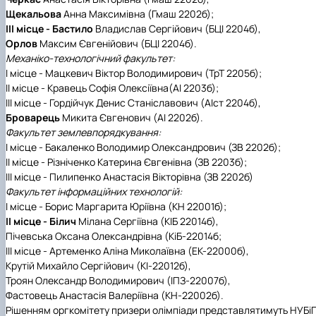
Щекальова
Анна Максимівна (Гмаш 2202б);
ІІІ місце - Бастило
Владислав Сергійович (БЦІ 2204б),
Орлов
Максим Євгенійович (БЦІ 2204б).
Механіко-технологічний факультет:
І місце - Мацкевич
Віктор Володимирович
(ТрТ 2205б)
;
ІІ місце - Кравець
Софія Олексіївна
(АІ 2203б);
ІІІ місце - Гордійчук
Денис Станіславович (АІст 2204б),
Броварець
Микита Євгенович (АІ 2202б).
Факультет землевпорядкування:
І місце - Бакаленко
Володимир Олександрович
(ЗВ 2202б
);
ІІ місце - Різніченко
Катерина Євгенівна
(ЗВ 2203б
);
ІІІ місце - Пилипенко
Анастасія Вікторівна
(ЗВ 2202б)
Факультет інформаційних технологій:
І місце - Борис
Маргарита Юріївна (КН 22001б
);
ІІ місце - Білич
Мілана Сергіївна (КІБ 22014б),
Пічевська
Оксана Олександрівна (КіБ-22014б;
ІІІ місце - Артеменко
Аліна Миколаївна
(ЕК-22000б),
Крутій
Михайло Сергійович (КІ-22012б),
Троян
Олександр Володимирович (ІПЗ-22007б),
Фастовець
Анастасія Валеріївна (КН-22002б).
Рішенням оргкомітету призери олімпіади представлятимуть НУБі