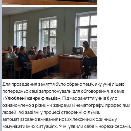
Для проведення заняття було обрано тему, яку учні ліцею
попередньо самі запропонували для обговорення, а саме:
«Улюблені жанри фільмів»
. Під час заняття учнів було
ознайомлено з різними жанрами кінематографу, професіями
людей, які задіяні у процесі створенні фільмів,
автоматизовано вживання нових лексичних одиниць у
комунікативних ситуаціях. Учні уявили себе кінорежисерами