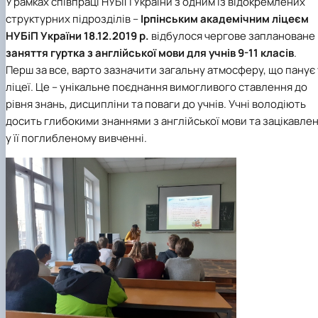
У рамках співпраці НУБіП України з одним із відокремлених
структурних підрозділів –
Ірпінським академічним ліцеєм
НУБіП України
18.12.2019 р.
відбулося чергове заплановане
заняття гуртка з англійської мови для учнів 9-11 класів
.
Перш за все, варто зазначити загальну атмосферу, що панує 
ліцеї. Це – унікальне поєднання вимогливого ставлення до
рівня знань, дисципліни та поваги до учнів. Учні володіють
досить глибокими знаннями з англійської мови та зацікавлен
у її поглибленому вивченні.