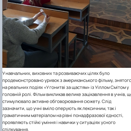
У навчальних, виховних та розвиваючих цілях було
продемонстровано уривок з американського фільму, знятог
на реальних подіях «У гонитві за щастям» із Уіллом Смітом у
головній ролі. Фільм викликав велике зацікавлення в учнів, щ
стимулювало активне обговорювання сюжету. Слід
зазначити, що учні вміло оперують як лексичним, так і
граматичним матеріалом на рівні понадфразової єдності,
проявляють стійкі уміння і навички у ситуаціях усного
спілкування.