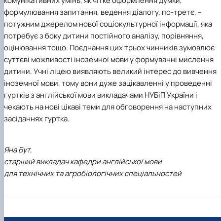
комунікативних умінь, як чітке оформлення думки,
формулювання запитання, ведення діалогу, по-третє, –
потужним джерелом нової соціокультурної інформації, яка
потребує з боку дитини постійного аналізу, порівняння,
оцінювання тощо. Поєднання цих трьох чинників зумовлює
суттєві можливості іноземної мови у формуванні мислення
дитини. Учні ліцею виявляють великий інтерес до вивчення
іноземної мови, тому вони дуже зацікавленні у проведенні
гуртків з англійської мови викладачами НУБіП України і
чекають на нові цікаві теми для обговорення на наступних
засіданнях гуртка.
Яна Бут,
старший викладач кафедри англійської мови
для технічних та агробіологічних спеціальностей