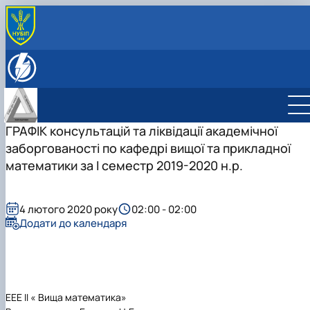
ПРО КАФЕДРУ
Історія кафедри
ОСВІТНЯ ДІЯЛЬНІСТЬ
Співробітники кафедри
Навчально-методичне забезпечення дисциплін:
НАУКОВА ДІЯЛЬНІСТЬ
робочі програми, ЕНК
Студентські наукові гуртки
Сертифікатні програми
НАУКОВИЙ ГУРТОК «МАТЕМАТИКА У СВІТІ 
ГРАФІК консультацій та ліквідації академічної
СПЕЦІАЛЬНІ РОЗДІЛИ ВИЩОЇ
ТЕХНОЛОГІЙ»
заборгованості по кафедрі вищої та прикладної
МАТЕМАТИКИ
НАУКОВИЙ ГУРТОК «НЕСТАНДАРТНІ
математики за І семестр 2019-2020 н.р.
МАТЕМАТИЧНА СТАТИСТИКА: ІНСТРУМЕН
МАТЕМАТИЧНІ ЗАДАЧІ»
ТА МЕТОДИ
НАУКОВИЙ ГУРТОК «СУЧАСНІ МАТЕМАТИЧ
ТЕОРІЇ»
4 лютого 2020 року
02:00 - 02:00
НАУКОВИЙ ГУРТОК «ВИЩА МАТЕМАТИКА»
Додати до календаря
НАУКОВИЙ ГУРТОК "МАТЕМАТИЧНІ МЕТО
В ЕНЕРГЕТИЦІ"
ЕЕЕ ІІ « Вища математика»