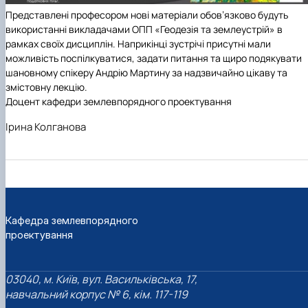
Представлені професором нові матеріали обов’язково будуть
використанні викладачами ОПП «Геодезія та землеустрій» в
рамках своїх дисциплін. Наприкінці зустрічі присутні мали
можливість поспілкуватися, задати питання та щиро подякувати
шановному спікеру Андрію Мартину за надзвичайно цікаву та
змістовну лекцію.
Доцент кафедри землевпорядного проектування
Ірина Колганова
Кафедра землевпорядного
проектування
03040, м. Київ, вул. Васильківська, 17,
навчальний корпус № 6, кім. 117-119