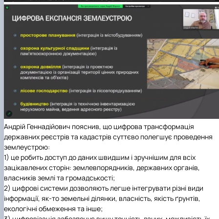
Андрій Геннадійович пояснив, що цифрова трансформація
державних реєстрів та кадастрів суттєво полегшує проведення
землеустрою:
1) це робить доступ до даних швидшим і зручнішим для всіх
зацікавлених сторін: землевпорядників, державних органів,
власників землі та громадськості;
2) цифрові системи дозволяють легше інтегрувати різні види
інформації, як-то земельні ділянки, власність, якість ґрунтів,
екологічні обмеження та інше;
3) цифровізація забезпечує вищу точність даних, можливість їх