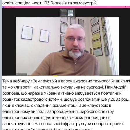
освіти спеціальності 193 Геодезія та землеустрій.
Тема вебінару «Землеустрій в епоху цифрових технологій: виклик
та можливості» максимально актуальна на сьогодні. Пан Андрій
розповів, що наразі в Україні активно відбувається поетапний
розвиток кадастрової системи, що був розпочатий ще у 2003 році
який включає: складання документації із землеустрою в
електронному вигляді, запровадження широкого спектру
електронних сервісів для інженерів – землевпорядників,
започаткування Національної інфраструктури геопросторових
даних та повної відкритості кадастрових даних.